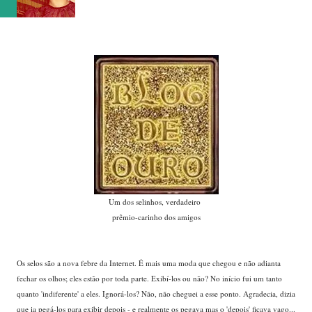
Um dos selinhos, verdadeiro
prêmio-carinho dos amigos
Os selos são a nova febre da Internet. É mais uma moda que chegou e não adianta
fechar os olhos; eles estão por toda parte. Exibí-los ou não? No início fui um tanto
quanto 'indiferente' a eles. Ignorá-los? Não, não cheguei a esse ponto. Agradecia, dizia
que ia pegá-los para exibir depois - e realmente os pegava mas o 'depois' ficava vago...