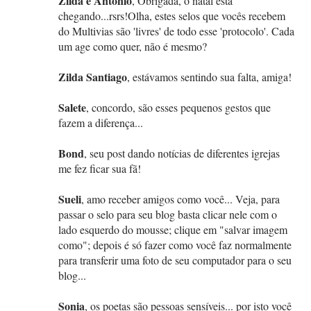
Zilda e Antonio
, Obrigada, o natal está
chegando...rsrs!Olha, estes selos que vocês recebem
do Multivias são 'livres' de todo esse 'protocolo'. Cada
um age como quer, não é mesmo?
Zilda Santiago
, estávamos sentindo sua falta, amiga!
Salete
, concordo, são esses pequenos gestos que
fazem a diferença...
Bond
, seu post dando notícias de diferentes igrejas
me fez ficar sua fã!
Sueli
, amo receber amigos como você... Veja, para
passar o selo para seu blog basta clicar nele com o
lado esquerdo do mousse; clique em "salvar imagem
como"; depois é só fazer como você faz normalmente
para transferir uma foto de seu computador para o seu
blog...
Sonia
, os poetas são pessoas sensíveis... por isto você