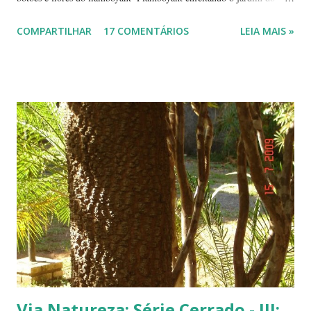
Tribunal de Justiça, em Brasília. Flamboyant, espelho d'água e
COMPARTILHAR
17 COMENTÁRIOS
LEIA MAIS »
fachada do TJ. Flores e galhos retorcidos do flamboyant. Flores do
flamboyant - Veja, logo abaixo, esta foto em uma tomada mais
próxima. Sempre quis clicar as flores de um flamboyant bem de
perto. Não são belas? Flamboyant alaranjado - Três ou quatro
árvores dando as boas vindas na entrada de uma lanchonete, na
rodovia que liga Goiânia a Brasília ( Lanchonete Jerivá ).
Flamboyants do Jerivá Flamboyant amarelo - Este está em Brasília,
logo depois da Ponte das Garças - conhecida como 'a ponte do
(Conjunto Comercial) Gilberto Salomão', no sentid...
Via Natureza: Série Cerrado - III: