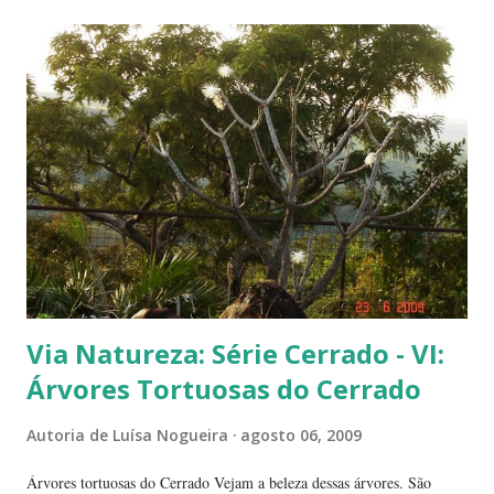
amadurecendo. Que fruta é essa? Retiramos a pele de uma delas para
mostrar a polpa. A pele é bem fininha... Cada uma das
frutinhas possui duas sementes, parecendo uma semente dividida.
Duas frutinhas ao lado de um jambo. Essa foto foi feita ontem,
domingo, após a colheita. ----------------------------
Via Natureza: Série Cerrado - VI:
Árvores Tortuosas do Cerrado
Autoria de
Luísa Nogueira
agosto 06, 2009
Árvores tortuosas do Cerrado Vejam a beleza dessas árvores. São