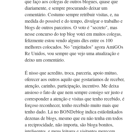
que faço aos colegas de outros blogues, quase que
diariamente, e sempre procurando deixar um
comentário. Costumo sempre retribuir visitas, e, na
medida do possível e do tempo, divulgar o trabalho e
blogs de outros parceiros. O voto é "secreto", mas
nesse concurso do top blog votei em muitos colegas,
felizmente estou vendo alguns dles entre os 100
melhores colocados. No "enjeitados" agora AmiGOs
Re Unidos, vou sempre que vejo uma atualização e
deixo um comentário.
É nisso que acredito, troca, parceria, apoio mútuo,
oferecer aos outros aquilo que gostaríamos de receber,
atenção, carinho, participação, incentivo. Me deixa
ansioso o fato de que nem sempre consigo ser justo e
corresponder a atenção e visitas que tenho recebido, é
forçoso reconhecer, tenho recebido muito mais que
tenho dado. Lá no BONDeblog indica estãolinkados
dezenas de blogs, mesmo que eu não tenha em todos
a reciprocidade, não importa, são bloga bonitos,
inteligentes, e meus leitores e visitantes merecem