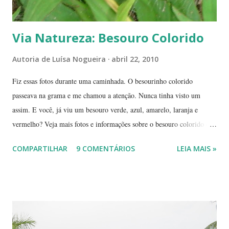
Via Natureza: Besouro Colorido
Autoria de
Luísa Nogueira
abril 22, 2010
Fiz essas fotos durante uma caminhada. O besourinho colorido
passeava na grama e me chamou a atenção. Nunca tinha visto um
assim. E você, já viu um besouro verde, azul, amarelo, laranja e
vermelho? Veja mais fotos e informações sobre o besouro colorido e a
visão cromática dos animais no post de sexta-feira do blog coletivo
COMPARTILHAR
9 COMENTÁRIOS
LEIA MAIS »
Terra, aquele abraço! ------------ Dia da Terra - Veja aqui . -----------
----------------