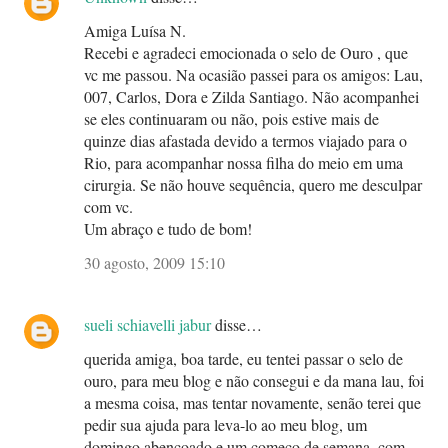
Amiga Luísa N.
Recebi e agradeci emocionada o selo de Ouro , que
vc me passou. Na ocasião passei para os amigos: Lau,
007, Carlos, Dora e Zilda Santiago. Não acompanhei
se eles continuaram ou não, pois estive mais de
quinze dias afastada devido a termos viajado para o
Rio, para acompanhar nossa filha do meio em uma
cirurgia. Se não houve sequência, quero me desculpar
com vc.
Um abraço e tudo de bom!
30 agosto, 2009 15:10
sueli schiavelli jabur
disse…
querida amiga, boa tarde, eu tentei passar o selo de
ouro, para meu blog e não consegui e da mana lau, foi
a mesma coisa, mas tentar novamente, senão terei que
pedir sua ajuda para leva-lo ao meu blog, um
domingo abençoado e um começo de semana, com