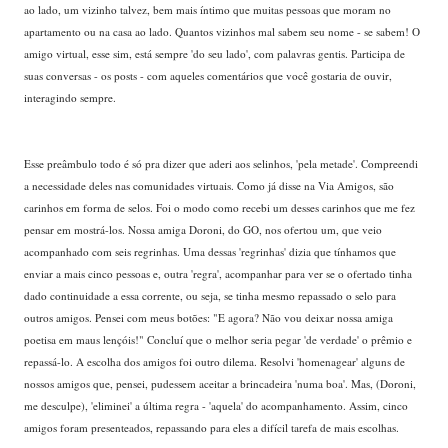
ao lado, um vizinho talvez, bem mais íntimo que muitas pessoas que moram no
apartamento ou na casa ao lado. Quantos vizinhos mal sabem seu nome - se sabem! O
amigo virtual, esse sim, está sempre 'do seu lado', com palavras gentis. Participa de
suas conversas - os posts - com aqueles comentários que você gostaria de ouvir,
interagindo sempre.
...
Esse preâmbulo todo é só pra dizer que aderi aos selinhos, 'pela metade'. Compreendi
a necessidade deles nas comunidades virtuais. Como já disse na Via Amigos, são
carinhos em forma de selos. Foi o modo como recebi um desses carinhos que me fez
pensar em mostrá-los. Nossa amiga Doroni, do GO, nos ofertou um, que veio
acompanhado com seis regrinhas. Uma dessas 'regrinhas' dizia que tínhamos que
enviar a mais cinco pessoas e, outra 'regra', acompanhar para ver se o ofertado tinha
dado continuidade a essa corrente, ou seja, se tinha mesmo repassado o selo para
outros amigos. Pensei com meus botões: "E agora? Não vou deixar nossa amiga
poetisa em maus lençóis!" Concluí que o melhor seria pegar 'de verdade' o prêmio e
repassá-lo. A escolha dos amigos foi outro dilema. Resolvi 'homenagear' alguns de
nossos amigos que, pensei, pudessem aceitar a brincadeira 'numa boa'. Mas, (Doroni,
me desculpe), 'eliminei' a última regra - 'aquela' do acompanhamento. Assim, cinco
amigos foram presenteados, repassando para eles a difícil tarefa de mais escolhas.