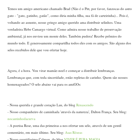
...
Temos um amigo americano chamado Brad (Não é o Pitt, por favor, fanzocas do astro
gato - "gato, gatinho, gatão", como diria minha filha, sua fã de carteirinha)... Pois é,
voltando ao assunto, nosso gringo amigo querido ama distribuir selinhos. Uma
verdadeira Hebe Camargo virtual. Como admira nosso trabalho de preservação
ambiental, já nos enviou um monte deles. Também pudera! Recebe prêmios do
mundo todo. E generosamente compartilha todos eles com os amigos. São alguns dos
selos recebidos dele que vou ofertar hoje.
...
Agora, é a hora. Vou virar mamãe-noel e começar a distribuir lembranças.
Lembranças que, com toda sinceridade, estão repletas de carinho. Quem são nossos
homenageados? O selo abaixo vai para os amiGOs:
...
- Nossa querida e grande coração Lau, do blog
Renascendo
- Nosso companheiro de caminhada 'através da natureza', Dalton França. Seu blog:
nocantinhodacurva
- A poetisa Rose, uma das primeiras a nos ofertar um selo, através de um gentil
comentário, em maio último. Seu blog:
Asas Róseas
- Nosso queridíssimo Calmon, do blog
VIVER É PURA MAGIA