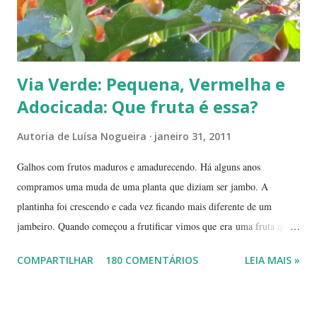
Via Verde: Pequena, Vermelha e
Adocicada: Que fruta é essa?
Autoria de
Luísa Nogueira
janeiro 31, 2011
Galhos com frutos maduros e amadurecendo. Há alguns anos
compramos uma muda de uma planta que diziam ser jambo. A
plantinha foi crescendo e cada vez ficando mais diferente de um
jambeiro. Quando começou a frutificar vimos que era uma fruta que
não conhecíamos. O pior é que ninguém da vizinhança conhecia. É
COMPARTILHAR
180 COMENTÁRIOS
LEIA MAIS »
pequena, tem mais ou menos um quarto do tamanho de um jambo,
vermelha e adocicada, quando madura. Você sabe que frutinha é essa?
Árvore com tronco e galhos finos. Formato das folhas e frutinhas