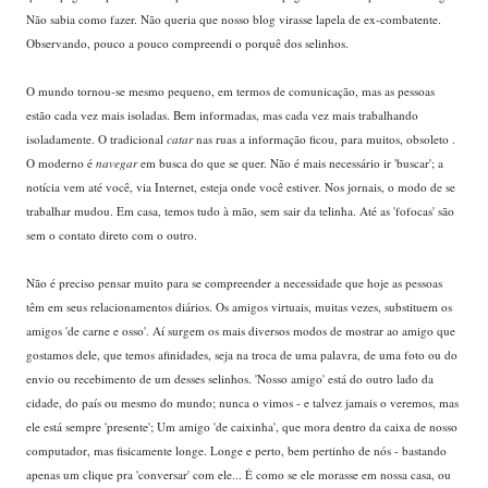
Não sabia como fazer. Não queria que nosso blog virasse lapela de ex-combatente.
Observando, pouco a pouco compreendi o porquê dos selinhos.
...
O mundo tornou-se mesmo pequeno, em termos de comunicação, mas as pessoas
estão cada vez mais isoladas. Bem informadas, mas cada vez mais trabalhando
isoladamente. O tradicional
catar
nas ruas a informação ficou, para muitos, obsoleto .
O
moderno é
navegar
em busca do que se quer. Não é mais necessário ir 'buscar'; a
notícia vem até você, via Internet, esteja onde você estiver. Nos jornais, o modo de se
trabalhar mudou. Em casa, temos tudo à mão, sem sair da telinha. Até as 'fofocas' são
sem o contato direto com o outro.
...
Não é preciso pensar muito para se compreender a necessidade que hoje as pessoas
têm em seus relacionamentos diários. Os amigos virtuais, muitas vezes, substituem os
amigos 'de carne e osso'. Aí surgem os mais diversos modos de mostrar ao amigo que
gostamos dele, que temos afinidades, seja na troca de uma palavra, de uma foto ou do
envio ou recebimento de um desses selinhos. 'Nosso amigo' está do outro lado da
cidade, do país ou mesmo do mundo; nunca o vimos - e talvez jamais o veremos, mas
ele está sempre 'presente'; Um amigo 'de caixinha', que mora dentro da caixa de nosso
computador, mas fisicamente longe. Longe e perto, bem pertinho de nós - bastando
apenas um clique pra 'conversar' com ele... É como se ele morasse em nossa casa, ou