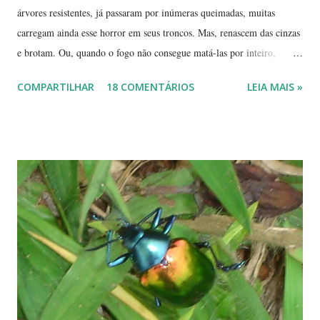
árvores resistentes, já passaram por inúmeras queimadas, muitas
carregam ainda esse horror em seus troncos. Mas, renascem das cinzas
e brotam. Ou, quando o fogo não consegue matá-las por inteiro,
seguem em frente, tentando se recompor, brotando novos galhos,
COMPARTILHAR
18 COMENTÁRIOS
LEIA MAIS »
novas flores e sempre novas sementes. É a esperança, em cada ano, de
não desaparecerem, de darem continuidade à sua espécie. Até quando
resistirão? Árvores tortuosas, flores e frutos exóticos, assim é a beleza
do Cerrado. O Cerrado é um dos biomas mais secos do Brasil. A
estação seca pode durar até 5 meses. Neste período o índice de
umidade relativa do ar chega, muitas vezes, no meio da tarde, a
índices inferiores a 15%. Por isto tantas queimadas acontecem entre
maio e setembro, período de estiagem. Um toco de cigarro ou algumas
brasas que ficaram de um pique-nique pode ser o começo de um
fogaréu. Há também os casos em que o fogo...