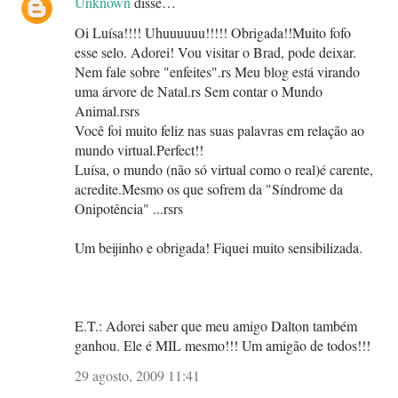
Unknown
disse…
Oi Luísa!!!! Uhuuuuuu!!!!! Obrigada!!Muito fofo
esse selo. Adorei! Vou visitar o Brad, pode deixar.
Nem fale sobre "enfeites".rs Meu blog está virando
uma árvore de Natal.rs Sem contar o Mundo
Animal.rsrs
Você foi muito feliz nas suas palavras em relação ao
mundo virtual.Perfect!!
Luísa, o mundo (não só virtual como o real)é carente,
acredite.Mesmo os que sofrem da "Síndrome da
Onipotência" ...rsrs
Um beijinho e obrigada! Fiquei muito sensibilizada.
E.T.: Adorei saber que meu amigo Dalton também
ganhou. Ele é MIL mesmo!!! Um amigão de todos!!!
29 agosto, 2009 11:41