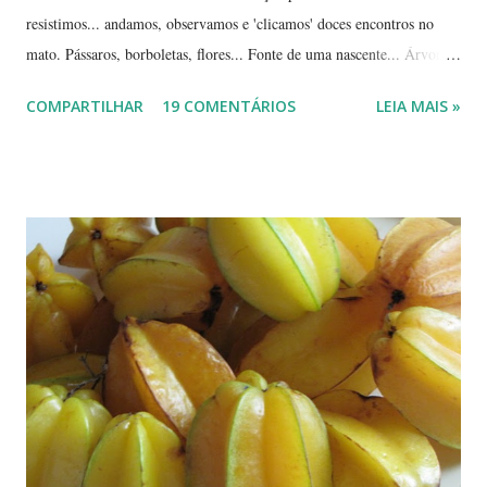
resistimos... andamos, observamos e 'clicamos' doces encontros no
mato. Pássaros, borboletas, flores... Fonte de uma nascente... Árvores
tortuosas do cerrado e suas flores... Flores e folhas de variadas texturas
COMPARTILHAR
19 COMENTÁRIOS
LEIA MAIS »
e cores... Picão*... Mais flores... Muitas plantas, capim, pedras... Um
beija-flor... Água, mais flores e pedras... Um pássaro passeando...
Outros escondidos no meio do capim... E corujas.... ... --------------
*Picão? Ou carrapicho? É o mesmo? ... Estas fotos mostram trechos
de passeios no mato, em pleno cerrado, observando as pequenas coisas
à nossa volta, tão importantes mas às vezes tão esquecidas. Vamos
aproveitar as férias para curtir a natureza? ... ----------------------- ....
A moça que aparece na...