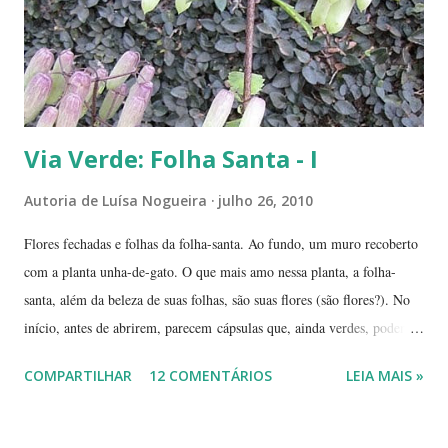
deslocá-lo. Hoje ele continua lá, coladinho ao pé de jabuticaba,
fazendo sombra para ...
Via Verde: Folha Santa - I
Autoria de
Luísa Nogueira
julho 26, 2010
Flores fechadas e folhas da folha-santa. Ao fundo, um muro recoberto
com a planta unha-de-gato. O que mais amo nessa planta, a folha-
santa, além da beleza de suas folhas, são suas flores (são flores?). No
início, antes de abrirem, parecem cápsulas que, ainda verdes, podem
ser 'pipocadas', pois, ao apertá-las, emitem um ligeiro som de estouro.
COMPARTILHAR
12 COMENTÁRIOS
LEIA MAIS »
As fotos de hoje são de cachos de suas flores ainda amadurecendo.
Vou, numa segunda etapa, mostrar também suas flores já abertas e,
depois, a reprodução através, apenas, de uma folha. Flor es fechadas