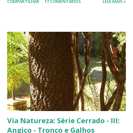
COMPARTILHAR
17 COMENTÁRIOS
LEIA MAIS »
fachada do TJ. Flores e galhos retorcidos do flamboyant. Flores do
flamboyant - Veja, logo abaixo, esta foto em uma tomada mais
próxima. Sempre quis clicar as flores de um flamboyant bem de
perto. Não são belas? Flamboyant alaranjado - Três ou quatro
árvores dando as boas vindas na entrada de uma lanchonete, na
rodovia que liga Goiânia a Brasília ( Lanchonete Jerivá ).
Flamboyants do Jerivá Flamboyant amarelo - Este está em Brasília,
logo depois da Ponte das Garças - conhecida como 'a ponte do
(Conjunto Comercial) Gilberto Salomão', no sentid...
Via Natureza: Série Cerrado - III:
Angico - Tronco e Galhos