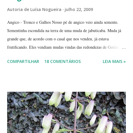
Autoria de
Luísa Nogueira
julho 22, 2009
Angico - Tronco e Galhos Nosso pé de angico veio ainda semente.
Sementinha escondida na terra de uma muda de jabuticaba. Muda já
grande que, de acordo com o casal que nos vendeu, já estava
frutificando. Eles vendiam mudas vindas das redondezas de Goiânia.
Isso há mais ou menos seis anos. Algumas semanas depois de termos
COMPARTILHAR
18 COMENTÁRIOS
LEIA MAIS »
plantado a jabuticabeira, com bastante cuidado, regando-a
abundantemente, um fiapinho comprido de uma planta nasceu.
Intrigada com aquela plantinha magricela, deixamos que ela ficasse.
Queríamos saber o que era. No retorno do casal, mostramos a
'compridinha' - que nessas alturas já estava do tamanho da
jabuticabeira. Foi aí que soubemos que tínhamos um pé de angico.
Eles nos disseram que de onde tinham plantado as mudas havia muito
angiqueiro. Alguma sementinha viajou junto. Pensamos mudá-lo para
outro lugar. Mas ele foi ficando. Quanto mais crescia, mais difícil seria