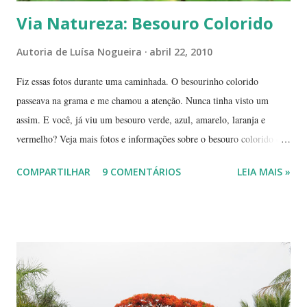
Via Natureza: Besouro Colorido
Autoria de
Luísa Nogueira
abril 22, 2010
Fiz essas fotos durante uma caminhada. O besourinho colorido
passeava na grama e me chamou a atenção. Nunca tinha visto um
assim. E você, já viu um besouro verde, azul, amarelo, laranja e
vermelho? Veja mais fotos e informações sobre o besouro colorido e a
visão cromática dos animais no post de sexta-feira do blog coletivo
COMPARTILHAR
9 COMENTÁRIOS
LEIA MAIS »
Terra, aquele abraço! ------------ Dia da Terra - Veja aqui . -----------
----------------