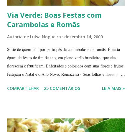
Via Verde: Boas Festas com
Carambolas e Romãs
Autoria de
Luísa Nogueira
dezembro 14, 2009
Sorte de quem tem por perto pés de carambolas e de romãs. É nesta
época de festas de fim de ano, em pleno verão brasileiro, que eles
florescem e frutificam. Enfeitados e coloridos com suas flores e frutos,
festejam o Natal e o Ano Novo. Romãzeira - Suas folhas e flores por
si só já fazem a festa: vão do verde claro ao verde escuro, passando
COMPARTILHAR
25 COMENTÁRIOS
LEIA MAIS »
por tons mesclados de rosa, amarelo e laranja. No meio das flores
aparecem pequenas bolas verdes, com cabinhos pendurados.
Verdadeiros sinos de Natal! A romãzeira compartilha conosco sua
beleza e seus frutos não apenas no Natal. Seus grãos, brilhantes como
jóias preciosas, estão presentes na ceia de réveillon. Sim, eles nos
remetem a alegres brincadeiras - por muitos levadas a sério: São