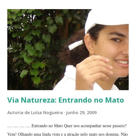
da planta folha-santa. Ao fundo: Agave Cachos de uma planta da
família das crassuláceas - Folha-santa. Ao fundo: Agave, dracena e
palmeira açaí. Folha-santa ( Bryophyllum calycinum ). Família das
crassuláceas. Sua reprodução é bem fácil: de qualquer pedaço de
algum galho podem nascer várias mudas. Uma só muda em pouco
tempo transforma-se em uma moita. É uma planta medicinal. ...
Via Natureza: Entrando no Mato
Autoria de
Luísa Nogueira
junho 29, 2009
.... .... .... .... Entrando no Mato Quer nos acompanhar nesse passeio?
Vem! Olhando uma linda vista e a atração pelo mato nos domina. Não