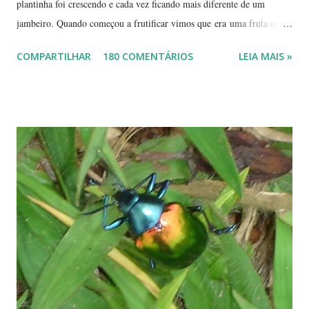
plantinha foi crescendo e cada vez ficando mais diferente de um
jambeiro. Quando começou a frutificar vimos que era uma fruta que
não conhecíamos. O pior é que ninguém da vizinhança conhecia. É
COMPARTILHAR
180 COMENTÁRIOS
LEIA MAIS »
pequena, tem mais ou menos um quarto do tamanho de um jambo,
vermelha e adocicada, quando madura. Você sabe que frutinha é essa?
Árvore com tronco e galhos finos. Formato das folhas e frutinhas
amadurecendo. Que fruta é essa? Retiramos a pele de uma delas para
mostrar a polpa. A pele é bem fininha... Cada uma das
frutinhas possui duas sementes, parecendo uma semente dividida.
Duas frutinhas ao lado de um jambo. Essa foto foi feita ontem,
domingo, após a colheita. ----------------------------