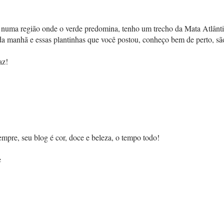
r numa região onde o verde predomina, tenho um trecho da Mata Atlânt
da manhã e essas plantinhas que você postou, conheço bem de perto, sã
az!
pre, seu blog é cor, doce e beleza, o tempo todo!
e