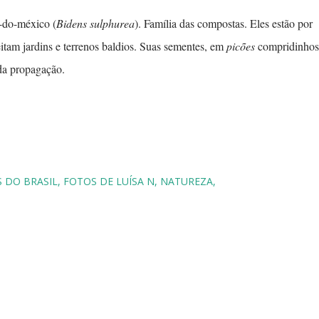
r-do-méxico (
Bidens sulphurea
). Família das compostas. Eles estão por
eitam jardins e terrenos baldios. Suas sementes, em
picões
compridinhos
da propagação.
 DO BRASIL
FOTOS DE LUÍSA N
NATUREZA