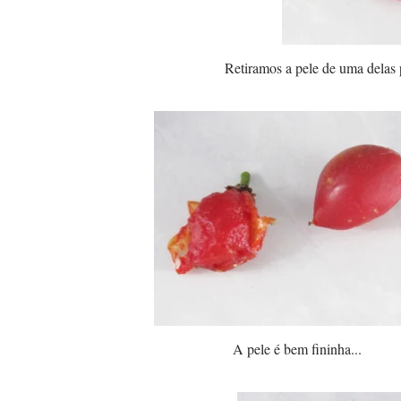
Retiramos a pele de uma delas 
A pele é bem fininha...