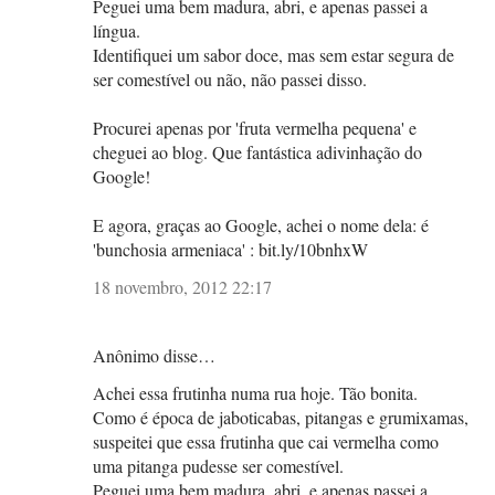
Peguei uma bem madura, abri, e apenas passei a
língua.
Identifiquei um sabor doce, mas sem estar segura de
ser comestível ou não, não passei disso.
Procurei apenas por 'fruta vermelha pequena' e
cheguei ao blog. Que fantástica adivinhação do
Google!
E agora, graças ao Google, achei o nome dela: é
'bunchosia armeniaca' : bit.ly/10bnhxW
18 novembro, 2012 22:17
Anônimo disse…
Achei essa frutinha numa rua hoje. Tão bonita.
Como é época de jaboticabas, pitangas e grumixamas,
suspeitei que essa frutinha que cai vermelha como
uma pitanga pudesse ser comestível.
Peguei uma bem madura, abri, e apenas passei a