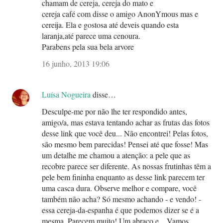
chamam de cereja, cereja do mato e
cereja café com disse o amigo AnonYmous mas e
cereija. Ela e gostosa até deveis quando esta
laranja,até parece uma cenoura.
Parabens pela sua bela arvore
16 junho, 2013 19:06
Luísa Nogueira
disse…
Desculpe-me por não lhe ter respondido antes,
amigo/a, mas estava tentando achar as frutas das fotos
desse link que você deu... Não encontrei! Pelas fotos,
são mesmo bem parecidas! Pensei até que fosse! Mas
um detalhe me chamou a atenção: a pele que as
recobre parece ser diferente. As nossas frutinhas têm a
pele bem fininha enquanto as desse link parecem ter
uma casca dura. Observe melhor e compare, você
também não acha? Só mesmo achando - e vendo! -
essa cereja-da-espanha é que podemos dizer se é a
mesma. Parecem muito! Um abraço e... Vamos