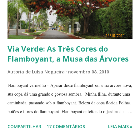
Via Verde: As Três Cores do
Flamboyant, a Musa das Árvores
Autoria de
Luísa Nogueira
novembro 08, 2010
Flamboyant vermelho - Apesar desse flamboyant ser uma árvore nova,
sua copa dá uma grande e gostosa sombra. Minha filha, durante uma
caminhada, passando sob o flamboyant. Beleza da copa florida Folhas,
botões e flores do flamboyant Flamboyant enfeitando o jardim do
Tribunal de Justiça, em Brasília. Flamboyant, espelho d'água e
COMPARTILHAR
17 COMENTÁRIOS
LEIA MAIS »
fachada do TJ. Flores e galhos retorcidos do flamboyant. Flores do
flamboyant - Veja, logo abaixo, esta foto em uma tomada mais