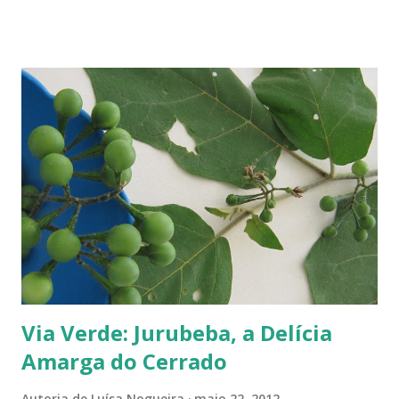
variando em cor e sabor, dependendo da região. Uma das mais
conhecidas e saborosas é a reine-claude . Sabe aquela fruta que você
come uma, duas... e sempre pede bis? Tipo fruta-do-conde, manga-
coquinho, morango, amora - estou citando as que amo, claro. Em
Paris pode-se encontrar a reine-claude em quase todos os lugares, dos
supermercados às feiras livres. Foi em uma dessas feiras que a
conheci. Compramos muitas. Quando a experimentei... Ah! Como é
de-li-ci-o-sa! Comecei a degustá-las e só parei porque me contaram
uma 'historinha': a de um brasileiro que, a...
Via Verde: Jurubeba, a Delícia
Amarga do Cerrado
Autoria de
Luísa Nogueira
maio 22, 2012