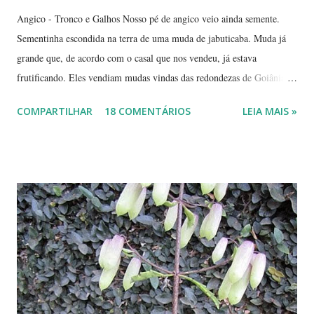
Angico - Tronco e Galhos Nosso pé de angico veio ainda semente.
Sementinha escondida na terra de uma muda de jabuticaba. Muda já
grande que, de acordo com o casal que nos vendeu, já estava
frutificando. Eles vendiam mudas vindas das redondezas de Goiânia.
Isso há mais ou menos seis anos. Algumas semanas depois de termos
COMPARTILHAR
18 COMENTÁRIOS
LEIA MAIS »
plantado a jabuticabeira, com bastante cuidado, regando-a
abundantemente, um fiapinho comprido de uma planta nasceu.
Intrigada com aquela plantinha magricela, deixamos que ela ficasse.
Queríamos saber o que era. No retorno do casal, mostramos a
'compridinha' - que nessas alturas já estava do tamanho da
jabuticabeira. Foi aí que soubemos que tínhamos um pé de angico.
Eles nos disseram que de onde tinham plantado as mudas havia muito
angiqueiro. Alguma sementinha viajou junto. Pensamos mudá-lo para
outro lugar. Mas ele foi ficando. Quanto mais crescia, mais difícil seria
deslocá-lo. Hoje ele continua lá, coladinho ao pé de jabuticaba,
fazendo sombra para ...