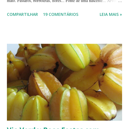
mato. Pássaros, borboletas, flores... Fonte de uma nascente... Árvores
tortuosas do cerrado e suas flores... Flores e folhas de variadas texturas
COMPARTILHAR
19 COMENTÁRIOS
LEIA MAIS »
e cores... Picão*... Mais flores... Muitas plantas, capim, pedras... Um
beija-flor... Água, mais flores e pedras... Um pássaro passeando...
Outros escondidos no meio do capim... E corujas.... ... --------------
*Picão? Ou carrapicho? É o mesmo? ... Estas fotos mostram trechos
de passeios no mato, em pleno cerrado, observando as pequenas coisas
à nossa volta, tão importantes mas às vezes tão esquecidas. Vamos
aproveitar as férias para curtir a natureza? ... ----------------------- ....
A moça que aparece na...