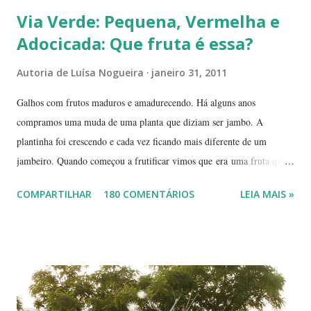
Via Verde: Pequena, Vermelha e
Adocicada: Que fruta é essa?
Autoria de
Luísa Nogueira
janeiro 31, 2011
Galhos com frutos maduros e amadurecendo. Há alguns anos
compramos uma muda de uma planta que diziam ser jambo. A
plantinha foi crescendo e cada vez ficando mais diferente de um
jambeiro. Quando começou a frutificar vimos que era uma fruta que
não conhecíamos. O pior é que ninguém da vizinhança conhecia. É
COMPARTILHAR
180 COMENTÁRIOS
LEIA MAIS »
pequena, tem mais ou menos um quarto do tamanho de um jambo,
vermelha e adocicada, quando madura. Você sabe que frutinha é essa?
Árvore com tronco e galhos finos. Formato das folhas e frutinhas
amadurecendo. Que fruta é essa? Retiramos a pele de uma delas para
mostrar a polpa. A pele é bem fininha... Cada uma das
frutinhas possui duas sementes, parecendo uma semente dividida.