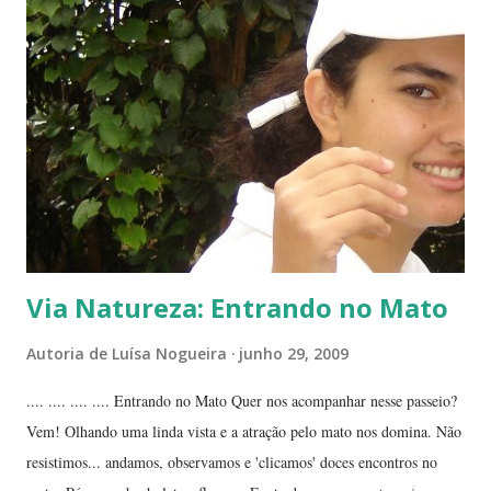
família das crassuláceas - Folha-santa. Ao fundo: Agave, dracena e
palmeira açaí. Folha-santa ( Bryophyllum calycinum ). Família das
crassuláceas. Sua reprodução é bem fácil: de qualquer pedaço de
algum galho podem nascer várias mudas. Uma só muda em pouco
tempo transforma-se em uma moita. É uma planta medicinal. ...
Via Natureza: Entrando no Mato
Autoria de
Luísa Nogueira
junho 29, 2009
.... .... .... .... Entrando no Mato Quer nos acompanhar nesse passeio?
Vem! Olhando uma linda vista e a atração pelo mato nos domina. Não
resistimos... andamos, observamos e 'clicamos' doces encontros no