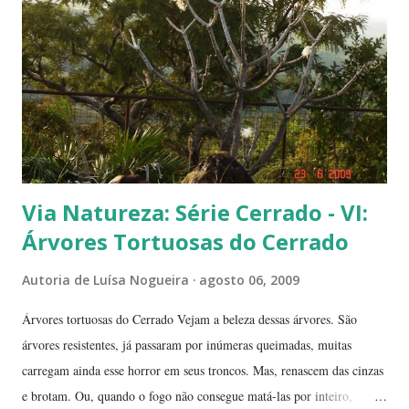
Duas frutinhas ao lado de um jambo. Essa foto foi feita ontem,
domingo, após a colheita. ----------------------------
Via Natureza: Série Cerrado - VI:
Árvores Tortuosas do Cerrado
Autoria de
Luísa Nogueira
agosto 06, 2009
Árvores tortuosas do Cerrado Vejam a beleza dessas árvores. São
árvores resistentes, já passaram por inúmeras queimadas, muitas
carregam ainda esse horror em seus troncos. Mas, renascem das cinzas
e brotam. Ou, quando o fogo não consegue matá-las por inteiro,