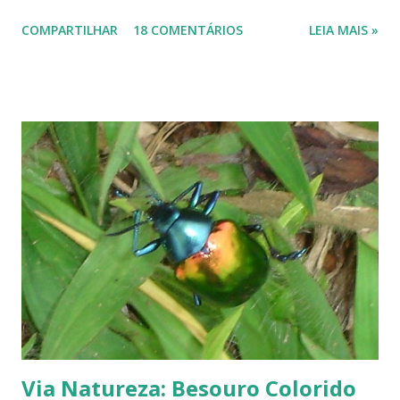
seguem em frente, tentando se recompor, brotando novos galhos,
COMPARTILHAR
18 COMENTÁRIOS
LEIA MAIS »
novas flores e sempre novas sementes. É a esperança, em cada ano, de
não desaparecerem, de darem continuidade à sua espécie. Até quando
resistirão? Árvores tortuosas, flores e frutos exóticos, assim é a beleza
do Cerrado. O Cerrado é um dos biomas mais secos do Brasil. A
estação seca pode durar até 5 meses. Neste período o índice de
umidade relativa do ar chega, muitas vezes, no meio da tarde, a
índices inferiores a 15%. Por isto tantas queimadas acontecem entre
maio e setembro, período de estiagem. Um toco de cigarro ou algumas
brasas que ficaram de um pique-nique pode ser o começo de um
fogaréu. Há também os casos em que o fogo...
Via Natureza: Besouro Colorido