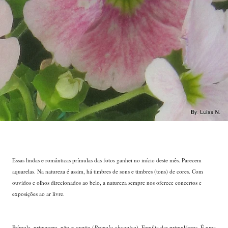
Essas lindas e românticas prímulas das fotos ganhei no início deste mês. Parecem
aquarelas. Na natureza é assim, há timbres de sons e timbres (tons) de cores. Com
ouvidos e olhos direcionados ao belo, a natureza sempre nos oferece concertos e
exposições ao ar livre.
Prímula, primavera, pão-e-queijo (
Primula obconica
). Família das primuláceas. É uma