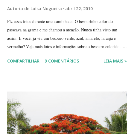
Autoria de
Luísa Nogueira
abril 22, 2010
Fiz essas fotos durante uma caminhada. O besourinho colorido
passeava na grama e me chamou a atenção. Nunca tinha visto um
assim. E você, já viu um besouro verde, azul, amarelo, laranja e
vermelho? Veja mais fotos e informações sobre o besouro colorido e a
visão cromática dos animais no post de sexta-feira do blog coletivo
COMPARTILHAR
9 COMENTÁRIOS
LEIA MAIS »
Terra, aquele abraço! ------------ Dia da Terra - Veja aqui . -----------
----------------