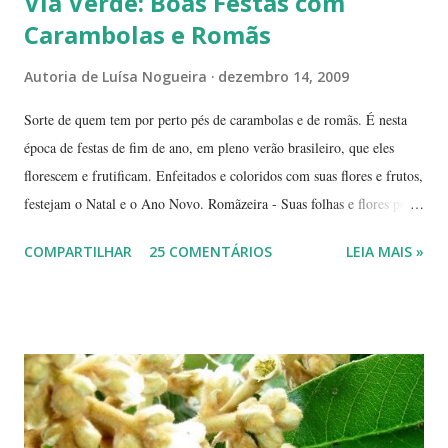
Via Verde: Boas Festas com
Carambolas e Romãs
Autoria de
Luísa Nogueira
dezembro 14, 2009
Sorte de quem tem por perto pés de carambolas e de romãs. É nesta
época de festas de fim de ano, em pleno verão brasileiro, que eles
florescem e frutificam. Enfeitados e coloridos com suas flores e frutos,
festejam o Natal e o Ano Novo. Romãzeira - Suas folhas e flores por
si só já fazem a festa: vão do verde claro ao verde escuro, passando
COMPARTILHAR
25 COMENTÁRIOS
LEIA MAIS »
por tons mesclados de rosa, amarelo e laranja. No meio das flores
aparecem pequenas bolas verdes, com cabinhos pendurados.
Verdadeiros sinos de Natal! A romãzeira compartilha conosco sua
beleza e seus frutos não apenas no Natal. Seus grãos, brilhantes como
jóias preciosas, estão presentes na ceia de réveillon. Sim, eles nos
remetem a alegres brincadeiras - por muitos levadas a sério: São
guardados em carteiras, deixados sob os pratos e por aí vai ... E,