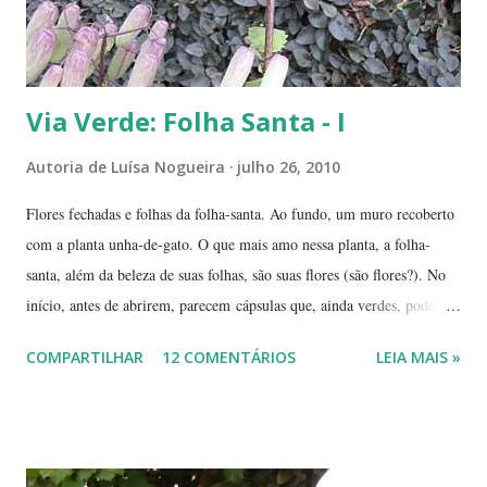
Via Verde: Folha Santa - I
Autoria de
Luísa Nogueira
julho 26, 2010
Flores fechadas e folhas da folha-santa. Ao fundo, um muro recoberto
com a planta unha-de-gato. O que mais amo nessa planta, a folha-
santa, além da beleza de suas folhas, são suas flores (são flores?). No
início, antes de abrirem, parecem cápsulas que, ainda verdes, podem
ser 'pipocadas', pois, ao apertá-las, emitem um ligeiro som de estouro.
COMPARTILHAR
12 COMENTÁRIOS
LEIA MAIS »
As fotos de hoje são de cachos de suas flores ainda amadurecendo.
Vou, numa segunda etapa, mostrar também suas flores já abertas e,
depois, a reprodução através, apenas, de uma folha. Flor es fechadas
da planta folha-santa. Ao fundo: Agave Cachos de uma planta da