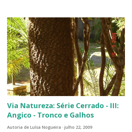
próxima. Sempre quis clicar as flores de um flamboyant bem de
perto. Não são belas? Flamboyant alaranjado - Três ou quatro
árvores dando as boas vindas na entrada de uma lanchonete, na
rodovia que liga Goiânia a Brasília ( Lanchonete Jerivá ).
Flamboyants do Jerivá Flamboyant amarelo - Este está em Brasília,
logo depois da Ponte das Garças - conhecida como 'a ponte do
(Conjunto Comercial) Gilberto Salomão', no sentid...
Via Natureza: Série Cerrado - III:
Angico - Tronco e Galhos
Autoria de
Luísa Nogueira
julho 22, 2009