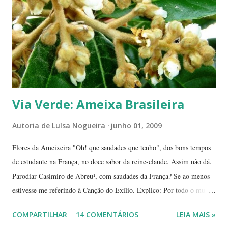
dizem, é um sinal de boa sorte para o ano que começa. Caramboleira -
Quer um Natal bem brasileiro? Use a imaginação, enfeitando su...
Via Verde: Ameixa Brasileira
Autoria de
Luísa Nogueira
junho 01, 2009
Flores da Ameixeira "Oh! que saudades que tenho", dos bons tempos
de estudante na França, no doce sabor da reine-claude. Assim não dá.
Parodiar Casimiro de Abreu¹, com saudades da França? Se ao menos
estivesse me referindo à Canção do Exílio. Explico: Por todo o mundo
há mais ou menos 150 espécies de ameixa.² Não tenho os dados
COMPARTILHAR
14 COMENTÁRIOS
LEIA MAIS »
precisos, mas é por aí. Na Europa existe uma grande quantidade delas,