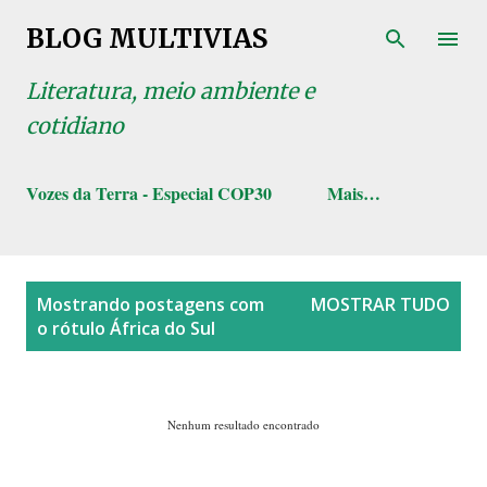
Pular para o conteúdo principal
BLOG MULTIVIAS
Literatura, meio ambiente e
cotidiano
Vozes da Terra - Especial COP30
Mais…
P
Mostrando postagens com
MOSTRAR TUDO
o
o rótulo
África do Sul
s
t
a
Nenhum resultado encontrado
g
e
n