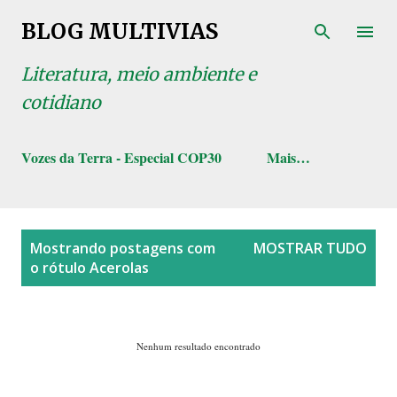
Pular para o conteúdo principal
BLOG MULTIVIAS
Literatura, meio ambiente e
cotidiano
Vozes da Terra - Especial COP30
Mais…
P
Mostrando postagens com
MOSTRAR TUDO
o
o rótulo
Acerolas
s
t
a
Nenhum resultado encontrado
g
e
n