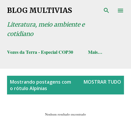
Pular para o conteúdo principal
BLOG MULTIVIAS
Literatura, meio ambiente e
cotidiano
Vozes da Terra - Especial COP30
Mais…
P
Mostrando postagens com
MOSTRAR TUDO
o
o rótulo
Alpínias
s
t
a
Nenhum resultado encontrado
g
e
n