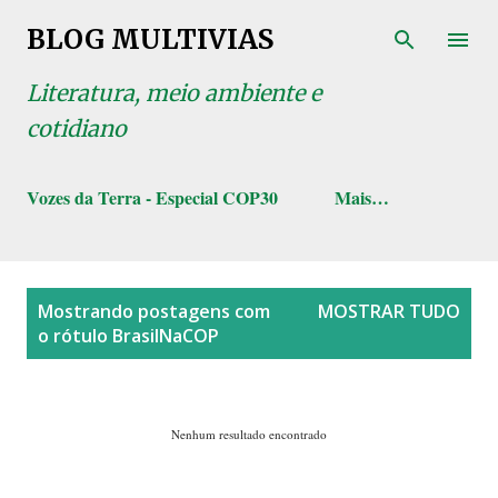
Pular para o conteúdo principal
BLOG MULTIVIAS
Literatura, meio ambiente e
cotidiano
Vozes da Terra - Especial COP30
Mais…
P
Mostrando postagens com
MOSTRAR TUDO
o
o rótulo
BrasilNaCOP
s
t
a
Nenhum resultado encontrado
g
e
n