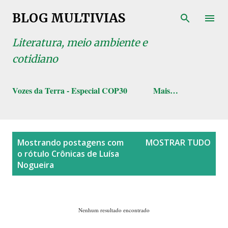
Pular para o conteúdo principal
BLOG MULTIVIAS
Literatura, meio ambiente e
cotidiano
Vozes da Terra - Especial COP30
Mais…
P
Mostrando postagens com
MOSTRAR TUDO
o
o rótulo
Crônicas de Luísa
s
Nogueira
t
a
g
Nenhum resultado encontrado
e
n