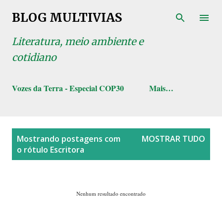
Pular para o conteúdo principal
BLOG MULTIVIAS
Literatura, meio ambiente e
cotidiano
Vozes da Terra - Especial COP30
Mais…
P
Mostrando postagens com
MOSTRAR TUDO
o
o rótulo
Escritora
s
t
a
Nenhum resultado encontrado
g
e
n