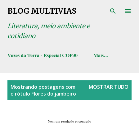
Pular para o conteúdo principal
BLOG MULTIVIAS
Literatura, meio ambiente e
cotidiano
Vozes da Terra - Especial COP30
Mais…
P
Mostrando postagens com
MOSTRAR TUDO
o
o rótulo
Flores do jambeiro
s
t
a
Nenhum resultado encontrado
g
e
n