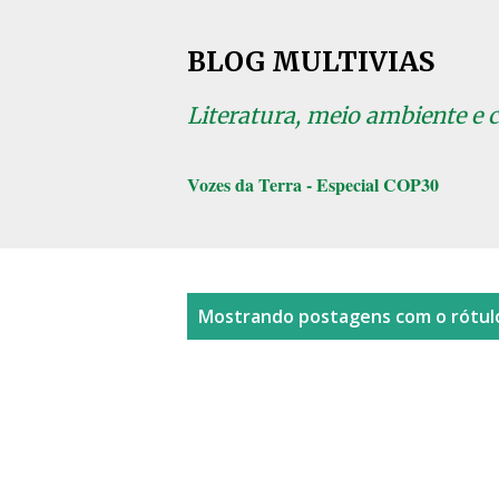
BLOG MULTIVIAS
Literatura, meio ambiente e 
Vozes da Terra - Especial COP30
P
Mostrando postagens com o rótu
o
s
t
a