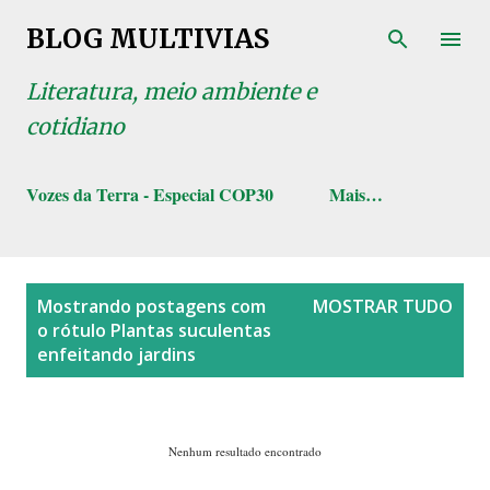
Pular para o conteúdo principal
BLOG MULTIVIAS
Literatura, meio ambiente e
cotidiano
Vozes da Terra - Especial COP30
Mais…
P
Mostrando postagens com
MOSTRAR TUDO
o
o rótulo
Plantas suculentas
s
enfeitando jardins
t
a
g
Nenhum resultado encontrado
e
n