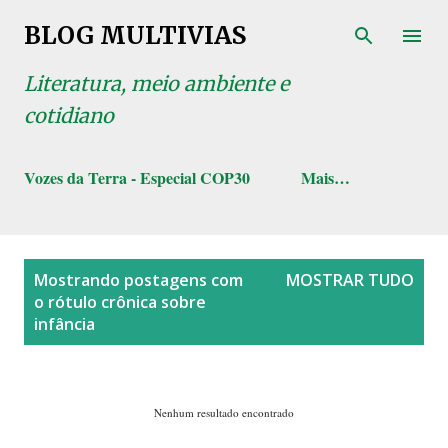
Pular para o conteúdo principal
BLOG MULTIVIAS
Literatura, meio ambiente e
cotidiano
Vozes da Terra - Especial COP30
Mais…
P
Mostrando postagens com
MOSTRAR TUDO
o
o rótulo
crônica sobre
s
infância
t
a
g
Nenhum resultado encontrado
e
n