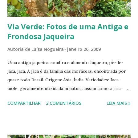
Via Verde: Fotos de uma Antiga e
Frondosa Jaqueira
Autoria de
Luísa Nogueira
janeiro 26, 2009
Uma antiga jaqueira: sombra e alimento Jaqueira, pé-de-
jaca, jaca. A jaca é da família das moráceas, encontrada por
quase todo Brasil. Origem: Ásia, Índia. Variedades: Jaca-
mole, geralmente utizidada in natura, assim como a jaca-
manteiga; jaca-dura, cujos gomos possuem uma
COMPARTILHAR
2 COMENTÁRIOS
LEIA MAIS »
consistência mais rígida que as duas primeiras, por isso
muito usada em doces e compotas. .. Além de ser deliciosa
como fruta, é comum vermos sucos de polpas frescas ou
congeladas, refrescos e licores. .. Sua semente também