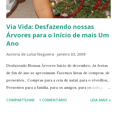
Via Vida: Desfazendo nossas
Árvores para o Início de mais Um
Ano
Autoria de
Luísa Nogueira
janeiro 03, 2009
Desfazendo Nossas Árvores Início de dezembro. As festas
de fim de ano se aproximam. Fazemos listas de compras, de
presentes... Compras para a ceia de natal, para o réveillon...
Presentes para a família, para os amigos, para os colegas
de trabalho... e o amigo-secreto, não vamos nos esquecer,
COMPARTILHAR
1 COMENTÁRIO
LEIA MAIS »
não é? Ahra... Meu vestido! Que brincos compro pra
combinar com 'aquele' vestido lindo de morrer que já estou
imaginando? E por aí vai... Festas, sonhos, presentes,