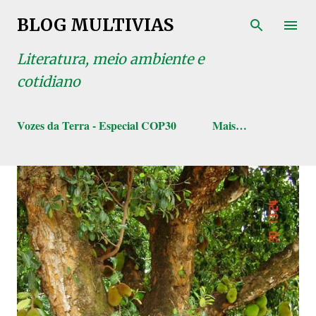
Pular para o conteúdo principal
BLOG MULTIVIAS
Literatura, meio ambiente e
cotidiano
Vozes da Terra - Especial COP30
Mais…
P
o
s
t
a
g
e
n
s