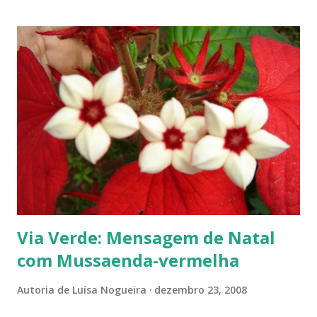
árvores de natal. Árvore de Natal. Reunimos 'os de casa' e
começamos: uma bola colorida aqui, outra ali, a estrela, o
papai-noel, os presentes e os sonhos. Sonhos. Qual foi meu
sonho de natal? E o de fim de ano? O que fiz que não farei
no ano novo? E o que pretendo mesmo fazer no novo ano?
Novo Ano. Ano Novo. Este ano "tudo vai ser diferente".
Vou... Vamos fazer juntos uma lista? O que vamos fazer ou
não fazer este ano? Conto com suas sugestões. ... ---------
------------- ...
Via Verde: Mensagem de Natal
com Mussaenda-vermelha
Autoria de
Luísa Nogueira
dezembro 23, 2008