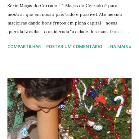
Série Maçãs do Cerrado - 1 Maçãs do Cerrado é para
mostrar que em nosso país tudo é possível. Até mesmo
macieiras dando bons frutos em plena capital - nossa
querida Brasília - considerada "a cidade dos maus frutos"...
vindos de todos os estados do Brasil. E para não falarem
COMPARTILHAR
POSTAR UM COMENTÁRIO
LEIA MAIS »
que é "papo furado" apresento as flores, os pequenos
frutos e as apetitosas maçãs já maduras. Portanto, teremos:
I- Flores e Frutos Verdes (hoje); 2- Maçãs do Cerrado e 3-
Como eliminar insetos de uma macieira do cerrado (nas
próximas semanas no Via Verde). I - Flores e Frutos Verdes