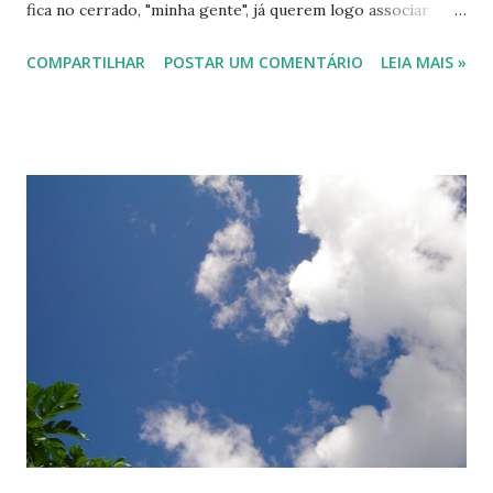
fica no cerrado, "minha gente", já querem logo associar
insetos a... nem pensar. Vou mesmo é falar de coisas sérias:
COMPARTILHAR
POSTAR UM COMENTÁRIO
LEIA MAIS »
como afastar insetos de plantas, mesmo estando em
lugares "inóspitos". Compreenda-se: lugares de clima
'quente', 'seco' e com muiiiiiiiiiiitos insetos. Entre algumas
mudas que adquiri veio um sofrido pé de maçã. Pobre
coitado. Querer sobreviver logo no cerrado. No meio de
formigões, desses que picam pra destruir. Achei que
morreria logo, mas o 'bichinho' era forte e resistente.
Trabalhava, trabalhava, quer dizer, crescia com dificuldade,
umas folhinhas aqui, outras ali... Aí vinham uns
'monstrinhos' e destruíam tudo, tudo. Dava pena! Nada
dava certo. E como não uso veneno, as famosas 'iscas'*
(agrotóxico), ficava cada vez mais...