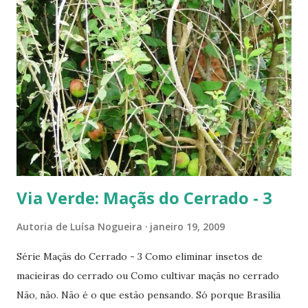
pode ser consumida assada ou cozida, possuindo um grande
teor de amido. É também usada na culinária. .. A jaqueira é
uma madeira de lei, muito utilizada na construção de um
modo geral e, principalmente, na construção naval, sendo
parecida, na cor, com o mogno. .. ----------- Fotos feitas
em Goiânia - GO. .. -------------------------
Via Verde: Maçãs do Cerrado - 3
Autoria de
Luísa Nogueira
janeiro 19, 2009
Série Maçãs do Cerrado - 3 Como eliminar insetos de
macieiras do cerrado ou Como cultivar maçãs no cerrado
Não, não. Não é o que estão pensando. Só porque Brasília