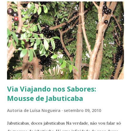
secas. Vejam: a primeira enraizou bem, permanecendo
verde. A outra, apesar de estar secando e sem contato com
a terra, também enraizou, porém suas raízes ficaram
brancas. Isto mostra o grande potencial ativo da
composição dessa planta. Há pesquisas em várias partes do
Brasil sobre esta e outras plantas, creio eu. Mas, será que
essas pesquisas tentam, a fundo, descobrir os variados
efeit...
Via Viajando nos Sabores:
Mousse de Jabuticaba
Autoria de
Luísa Nogueira
setembro 09, 2010
Jabuticabas, doces jabuticabas Na verdade, não vou falar só