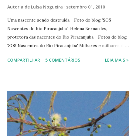
Autoria de
Luísa Nogueira
setembro 01, 2010
Uma nascente sendo destruída - Foto do blog 'SOS
Nascentes do Rio Piracanjuba' Helena Bernardes,
protetora das nacentes do Rio Piracanjuba - Fotos do blog
'SOS Nascentes do Rio Piracanjuba' Milhares e milhares de
nascentes de nossos rios pedem socorro. Algumas têm
COMPARTILHAR
5 COMENTÁRIOS
LEIA MAIS »
sorte e encontram verdadeiras fadas-madrinhas para
protegê-las. É o caso das nascentes do Rio Piracanjuba.
Helena Bernardes arregaçou as mangas e está lutando por
elas através de ações de conscientização ambiental junto à
população ribeirinha. As nascentes ficam no município de
Silvânia, Goiás, no Setor Daiana, já nas proximidades do
Distrito Agroindustrial de Anápolis, conforme ela nos
relata em seu blog. É um exemplo de coragem e
dedicação. Seu trabalho pode ser acompanhado através do