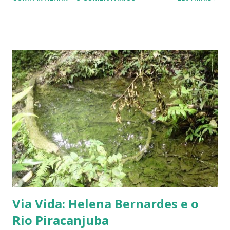
como é o caso da Região Centro-Oeste, suas flores
começam a aparecer já no final de junho. Veja a data das
duas primeiras fotos. Seus galhos marrons ficam cobertos
de pequenas flores cremes, quase brancas, mais parecendo
enrolados em algodão natural. Galhos de
uma jabuticabeira cobertos de flores No passar dos dias
aparecem pequenos frutos verdes. Quando crescem
- ficam com mais ou menos um centímetro de diâmetro -
começam a escurecer. Maduros, têm uma coloração
arroxeada, bem escura. É o terceiro ano que este pezinho
de jabuticaba frutifica. Apesar de novo, ele se enche todo de
bolinhas esc...
Via Vida: Helena Bernardes e o
Rio Piracanjuba