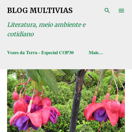
Pular para o conteúdo principal
BLOG MULTIVIAS
Literatura, meio ambiente e
cotidiano
Vozes da Terra - Especial COP30
Mais…
P
o
s
t
a
g
e
n
s