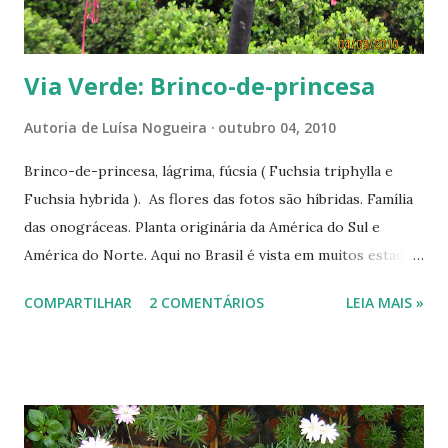
Via Verde: Brinco-de-princesa
Autoria de
Luísa Nogueira
outubro 04, 2010
Brinco-de-princesa, lágrima, fúcsia ( Fuchsia triphylla e
Fuchsia hybrida ). As flores das fotos são híbridas. Família
das onográceas. Planta originária da América do Sul e
América do Norte. Aqui no Brasil é vista em muitos estados,
mas ela gosta mesmo é de lugares de clima ameno ou
COMPARTILHAR
2 COMENTÁRIOS
LEIA MAIS »
frio, por isto bastante cultivada no sul. É a flor símbolo do
Rio Grande do Sul. Sua propagação é feita por sementes ou
galhos da planta. Há uma gama variada de cores, do
vermelho ao branco, passando pelo rosa, azul e
violeta; podemos encontrar cores diferentes em uma