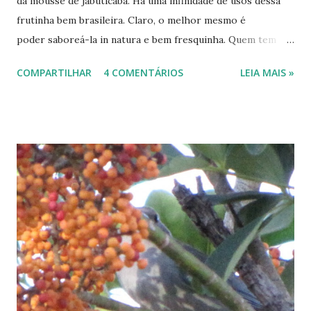
da mousse de jabuticaba. Há uma infinidade de usos dessa
frutinha bem brasileira. Claro, o melhor mesmo é
poder saboreá-la in natura e bem fresquinha. Quem tem
alguma jabuticabeira por perto que o diga. O que já provei:
COMPARTILHAR
4 COMENTÁRIOS
LEIA MAIS »
Jabuticaba congelada: Foi na casa de minha irmã Ana que
experimentei pela primeira vez umas bolinhas escuras com
gostinho de sorvete. Eram jabuticabas congeladas logo
depois de terem sido colhidas e higienizadas. Ficam
realmente parecendo minúsculas bolas de sorvete. No
gosto. E que gosto! Mousse de jabuticaba: Fica um delícia. A
receita não tem nenhum segredo. É igual a receita de
mousse de quase toda fruta. Confira logo abaixo. Geléia de
jabuticaba: É feita com o suco da jabuticaba. Na receita da
mousse podemos ver o modo de se fazer o suco para
receitas doces e salgadas. Achei uma boa receita com
o passo a passo, em vídeo, no Yout...