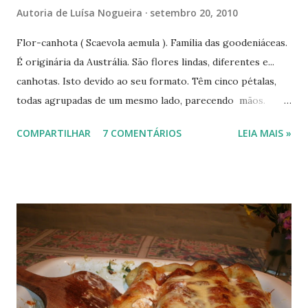
Autoria de
Luísa Nogueira
setembro 20, 2010
Flor-canhota ( Scaevola aemula ). Família das goodeniáceas.
É originária da Austrália. São flores lindas, diferentes e...
canhotas. Isto devido ao seu formato. Têm cinco pétalas,
todas agrupadas de um mesmo lado, parecendo mãos.
Ficam muito bem em vasos suspensos ou em jardineiras,
COMPARTILHAR
7 COMENTÁRIOS
LEIA MAIS »
mostrando suas flores brancas, azuis e lilases. Estas das
fotos encontrei em uma floricultura. Uma florida semana!
---------------------------