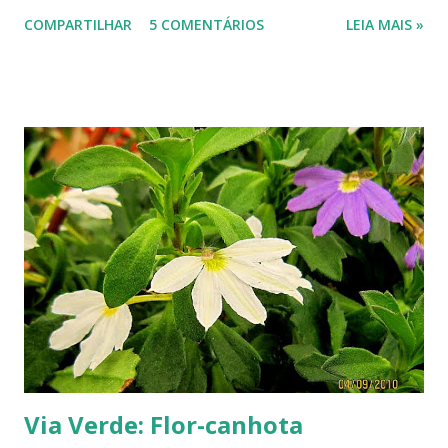
propagação é bem fácil: pode ser através de sementes,
COMPARTILHAR
5 COMENTÁRIOS
LEIA MAIS »
divisão de touceiras ou até mesmo pela divisão da própria
planta. Suas folhas são permanentes e as flores aparecem
durante quase o ano todo ou, em certas regiões, durante
todo o ano. Têm entre 15 e 30 centímetros de altura.
Pesquisando sobre o país de origem desta planta, descobri
um filme que, pela sinopse, fiquei com vontade de ver. O
filme é Austrália , com Nicole Kidman. É realmente um bom
filme? Um bom início de semana! -------------------------
Via Verde: Flor-canhota