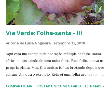
Via Verde: Folha-santa - III
Autoria de
Luísa Nogueira
setembro 13, 2010
Aqui está um exemplo de brotação múltipla da folha-santa:
várias mudas saindo de uma única folha. Esta folha estava na
própria planta. Mas, já vi muitas folhas brotando depois que
caíram. Um outro exemplo: Retirei uma folha grande da
planta e enterrei seu cabinho na terra de um vaso. Algumas
COMPARTILHAR
POSTAR UM COMENTÁRIO
LEIA MAIS »
semanas depois, ela começou a brotar dos dois lados, em
diferentes gemas. Frente e verso de uma folha brotando.
Estas duas folhas estavam caídas debaixo da planta-mãe.
Uma em contato direto com a terra e a outra sobre folhas