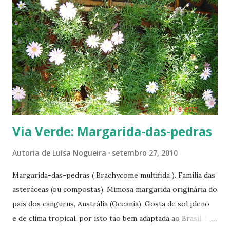
mesma planta, porém sem mesclagens. Por ser pendente,
fica muito bem em vasos suspensos. ----------------------
---
Via Verde: Margarida-das-pedras
Autoria de
Luísa Nogueira
setembro 27, 2010
Margarida-das-pedras ( Brachycome multifida ). Família das
asteráceas (ou compostas). Mimosa margarida originária do
país dos cangurus, Austrália (Oceania). Gosta de sol pleno
e de clima tropical, por isto tão bem adaptada ao Brasil. Sua