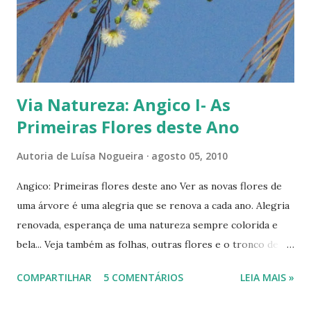
blog SOS Nascentes do Rio Piracanjuba. Que venham
outras Helenas Bernardes! Nossos rios precisam delas! E
você, como está cuidando de cada gotinha de vida que
chega até sua casa? ...
Via Natureza: Angico I- As
Primeiras Flores deste Ano
Autoria de
Luísa Nogueira
agosto 05, 2010
Angico: Primeiras flores deste ano Ver as novas flores de
uma árvore é uma alegria que se renova a cada ano. Alegria
renovada, esperança de uma natureza sempre colorida e
bela... Veja também as folhas, outras flores e o tronco de
um angiqueiro, através da Série Cerrado . Ou em: Angico:
COMPARTILHAR
5 COMENTÁRIOS
LEIA MAIS »
Folhas e Flores e Angico: Tronco e Galhos . Ou também
através do marcador Angico , logo aqui embaixo. Um verde