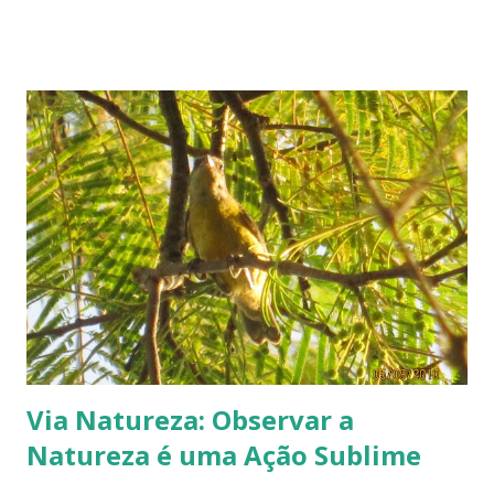
Educação, em Goiânia. Estava terminando o segundo grau.
Minha turma desfilou representando os Bandeirantes.
Saímos de camiseta branca e bermuda cáqui, segurando uma
imensa peneira dourada, como se estivéssemos peneirando
algo. Representava o ouro que os bandeirantes retiraram
das terras de Goiás, 'desbravando' os sertões!!!??? Fui
escalada para sair bem na frente do 'pelotão'. Nossos fãs e
namoradinhos, todos aborrescentes como nós, nos
acompanharam do início ao fim. O desfile começou na
Avenida Anhanguera, em frente ao Instituto, indo por essa
avenida até a Avenida Goiás. Não me lembro se terminou
por aí, na Praça dos Bandei...
Via Natureza: Observar a
Natureza é uma Ação Sublime