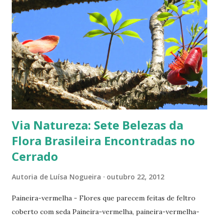
ao diagnóstico precoce, hoje posso contar minha
experiência. Confira logo abaixo. Veja a atualização sobre
a incidência de câncer de mama no Brasil, no final deste
post. Como percebi um câncer de mama Uma manhã, ao me
levantar, senti uma pontada em meu seio direito. Como
qualquer pessoa faria, imediatamente levei minha mão ao
local, sentindo um caroço. Às pressas marquei uma
consulta. No di...
Via Natureza: Sete Belezas da
Flora Brasileira Encontradas no
Cerrado
Autoria de
Luísa Nogueira
outubro 22, 2012
Paineira-vermelha - Flores que parecem feitas de feltro
coberto com seda Paineira-vermelha, paineira-vermelha-