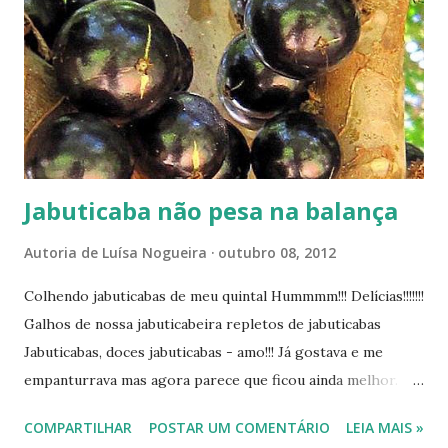
ba-nao-pesa-na-balanca.html 2- Mousse de jabuticaba
https://www.luisanogueiraautora.com.br/2010/09/via-
viajando-nos-sabores-7-mousse-de.html 3- É tempo de
jabuticaba:
https://www.luisanogueiraautora.com.br/2010/09/via-
verde-90-e-tempo-de-jabuticaba.html ---------------
Jabuticaba não pesa na balança
Autoria de
Luísa Nogueira
outubro 08, 2012
Colhendo jabuticabas de meu quintal Hummmm!!! Delícias!!!!!!!
Galhos de nossa jabuticabeira repletos de jabuticabas
Jabuticabas, doces jabuticabas - amo!!! Já gostava e me
empanturrava mas agora parece que ficou ainda melhor.
Orientada pela minha mastologista, descobri que a
COMPARTILHAR
POSTAR UM COMENTÁRIO
LEIA MAIS »
jabuticaba é rica em nutrientes anticâncer, possui ação