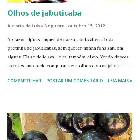
Olhos de jabuticaba
Autoria de
Luísa Nogueira
outubro 15, 2012
Ao fazer alguns cliques de nossa jabuticabeira toda
pretinha de jabuticabas, sem querer minha filha saiu em
alguns. Ela se deliciava - e eu também, claro. Vendo depois
as fotos, não pude comparar seus olhos com as jabuticabas.
Como gosto de brincar com imagens, não resisti e olha
COMPARTILHAR
POSTAR UM COMENTÁRIO
LEIA MAIS »
aqui o resultado. Foto e quadro? Olhos de jabuticaba A
foto Gostou? E você, também gosta de jabuticaba?
Comente e diga o que achou dessas imagens. Vou ficar
muito feliz com seu comentário. ________ Veja mais
postagens sobre jabuticabas, neste blog, aqui , aqui e aqui .
Ou, se preferir: 1- Jabuticaba não pesa na balança:
https://www.luisanogueiraautora.com.br/2012/10/jabutica