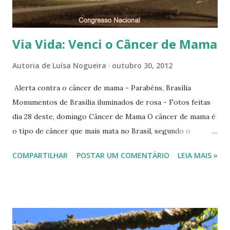
Via Vida: Venci o Câncer de Mama
Autoria de
Luísa Nogueira
outubro 30, 2012
Alerta contra o câncer de mama - Parabéns, Brasília
Monumentos de Brasília iluminados de rosa - Fotos feitas
dia 28 deste, domingo Câncer de Mama O câncer de mama é
o tipo de câncer que mais mata no Brasil, segundo o
Instituto Nacional do Câncer - INCA*. Se
COMPARTILHAR
POSTAR UM COMENTÁRIO
LEIA MAIS »
precocemente diagnosticado, as chances de cura são de
95%. Por isto o alerta das campanhas, principalmente
destas de outubro. Outubro rosa é um movimento
comemorado na maioria dos países. Rosa é uma alusão ao
laço rosa , símbolo da luta contra o câncer de mama. Graças