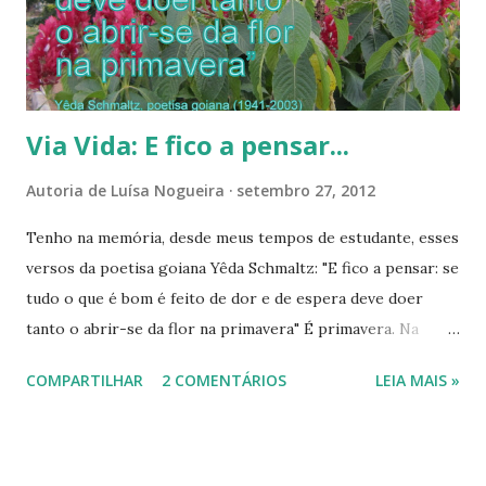
Via Vida: E fico a pensar...
Autoria de
Luísa Nogueira
setembro 27, 2012
Tenho na memória, desde meus tempos de estudante, esses
versos da poetisa goiana Yêda Schmaltz: "E fico a pensar: se
tudo o que é bom é feito de dor e de espera deve doer
tanto o abrir-se da flor na primavera" É primavera. Na
natureza e em nossas vidas. Há sonhos a realizar? Muitos.
COMPARTILHAR
2 COMENTÁRIOS
LEIA MAIS »
Porém muitos mais realizados. Vamos cuidar das flores que
já se abriram? ---------------------------------------