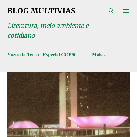
Pular para o conteúdo principal
BLOG MULTIVIAS
Literatura, meio ambiente e
cotidiano
Vozes da Terra - Especial COP30
Mais…
P
o
s
t
a
g
e
n
s