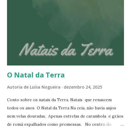
que resiste, o que floresce. Sempre gostei de plantar,
ainda que sem saber nomes científicos ou fórmulas de
adubo. Aprendi apenas o suficiente para não deixar morrer
as plantas que me cercam . T alvez isso diga muito sobre a
forma como enxergo a vida. Cuidar é uma escolha. E
escolhas diárias, mesmo as mais simples, podem ser gestos
de resistência. Quando criei o Multivias , em 2008*, pensei
em abrir um espaço para f...
O Natal da Terra
Autoria de
Luísa Nogueira
dezembro 24, 2025
Conto sobre os natais da Terra. Natais que renascem
todos os anos O Natal da Terra Na ceia, não havia anjos
nem velas douradas. Apenas estrelas de carambola e grãos
de romã espalhados como promessas. No centro do