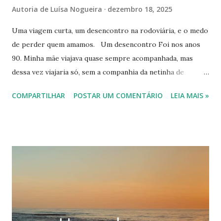
Autoria de
Luísa Nogueira
dezembro 18, 2025
Uma viagem curta, um desencontro na rodoviária, e o medo
de perder quem amamos. Um desencontro Foi nos anos
90. Minha mãe viajava quase sempre acompanhada, mas
dessa vez viajaria só, sem a companhia da netinha de
Goiânia, que já tinha vindo outras vezes passar parte de
COMPARTILHAR
POSTAR UM COMENTÁRIO
LEIA MAIS »
dezembro conosco. Tínhamos combinado com minha irmã:
ela a embarcaria no ônibus, e nós a pegaríamos. Era uma
viagem curtinha, apenas duas horas na estrada. De Goiânia
a Brasília há duas opções: via Taguatinga ou direto, sem
paradas. Há saídas de hora em hora. Claro, o direto é mais
rápido, meia hora a menos. Ela sairia às quatro da tarde, e
nós a pegaríamos às seis. Tudo combinado, tudo certinho.
Cinco e meia, nós já estávamos na plataforma de chegada
dos ônibus vindos de Goiânia. Minha filha segurava uma