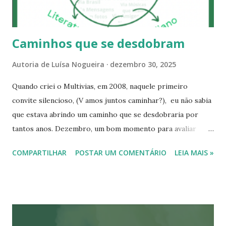
Caminhos que se desdobram
Autoria de
Luísa Nogueira
dezembro 30, 2025
Quando criei o Multivias, em 2008, naquele primeiro
convite silencioso, (V amos juntos caminhar?), eu não sabia
que estava abrindo um caminho que se desdobraria por
tantos anos. Dezembro, um bom momento para avaliar
nossas ações. Então, vamos falar sobre Caminhos que se
COMPARTILHAR
POSTAR UM COMENTÁRIO
LEIA MAIS »
desdobram * Caminhar é uma das formas mais silenciosas
de diálogo com o mundo. Foi assim que o Multivias**
nasceu : do gesto de observar a natureza, registrar, refletir
e partilhar. Cada imagem, cada texto, cada lembrança guarda
em si o mesmo propósito: preservar o que ainda pulsa, o