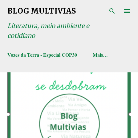
Pular para o conteúdo principal
BLOG MULTIVIAS
Literatura, meio ambiente e
cotidiano
Vozes da Terra - Especial COP30
Mais…
P
o
s
t
a
g
e
n
s