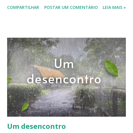
vermelho, uma flor branca. Era assim que a Mussaenda
COMPARTILHAR
POSTAR UM COMENTÁRIO
LEIA MAIS »
ensinava o Natal: o essencial quase invisível, a esperança
insistindo em florir no calor do verão. Naquele dezembro,
a cidade parecia cansada. As vitrines estavam prontas antes
do tempo, os anúncios gritavam descontos, e o vermelho
se espalhava como se fosse urgente convencer alguém de
alguma coisa. Ainda assim, havia flores. Na esquina da rua
antiga, uma Mussaenda-vermelha se derramava sobre o
muro, exuberante, quase excessiva. Suas grandes pétalas
rubras escondiam, no centro, uma flor branca pequena,
delicada, quase invisível. Quem passava apressado via
apenas o vermelho. Quem parava um pouco mais percebia o
branco. Ela parou. Sempre gostara de flores que pareciam
dizer algo sem le...
Um desencontro