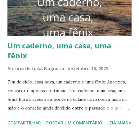
rosa nas mãos, esperando a vozinha que passaria dezembro
conosco. Eu já de férias, minha filha também. Vozinha com
oitenta e dois anos, viajando no horário escolhido por ela:
— É mais fresquinho, argumentou, e nos...
Um caderno, uma casa, uma
fênix
Autoria de
Luísa Nogueira
dezembro 16, 2025
Fim de ciclo, casa nova, um caderno e uma fênix. Às vezes,
renascer é apenas continuar. Um caderno, uma casa, uma
fênix Ela atravessou a ponte da cidade nova com a mala na
mão e o coração ainda dividido entre o passado e o que
viria. O sol batia no parabrisa do carro como se limpasse o
COMPARTILHAR
POSTAR UM COMENTÁRIO
LEIA MAIS »
caminho. Havia silêncio no banco de trás: só um par de
sandálias, um caderno de capa dura e a promessa de uma