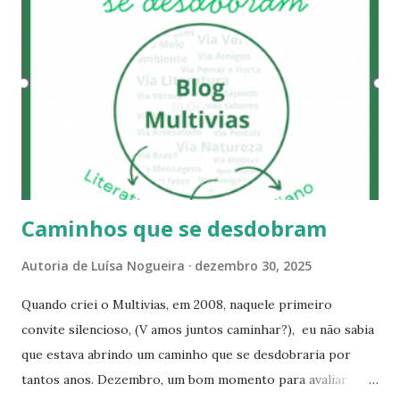
velocidade com sentido, ruído com presença. Dizem que há
quem acorde depois de décadas em coma. O corpo imóvel, a
vida seguindo. Filhos crescidos, cabelos brancos, o mundo
outro. Quando despertam, veem tudo de uma vez: o tempo
inteiro condensado num susto. O curioso é que muitos de
nós fazemos o caminho inverso. Estamos de pé, andamos,
respondemos mensagens, cumprimos horários. Mas não
vemos. Não escutamos. Não escolhemos....
Caminhos que se desdobram
Autoria de
Luísa Nogueira
dezembro 30, 2025
Quando criei o Multivias, em 2008, naquele primeiro
convite silencioso, (V amos juntos caminhar?), eu não sabia
que estava abrindo um caminho que se desdobraria por
tantos anos. Dezembro, um bom momento para avaliar