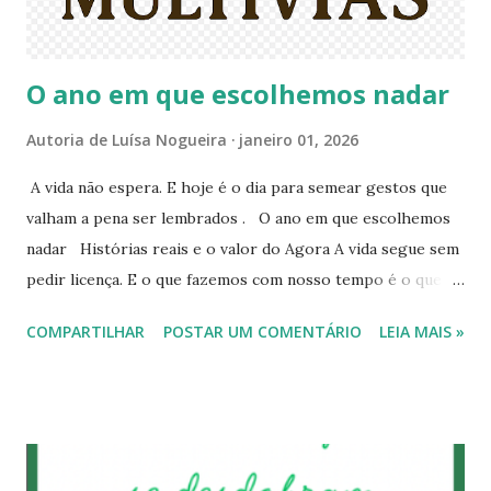
O ano em que escolhemos nadar
Autoria de
Luísa Nogueira
janeiro 01, 2026
A vida não espera. E hoje é o dia para semear gestos que
valham a pena ser lembrados . O ano em que escolhemos
nadar Histórias reais e o valor do Agora A vida segue sem
pedir licença. E o que fazemos com nosso tempo é o que
realmente importa. O ano vira como o rio dobra a curva:
COMPARTILHAR
POSTAR UM COMENTÁRIO
LEIA MAIS »
sem alarde. Quando percebemos, já estamos mais abaixo,
levados pela água, olhando as margens passarem depressa
demais. Há pessoas que atravessam a vida assim. Não
dormem. Mas também não despertam. Seguem na
correnteza, confundindo movimento com escolha,