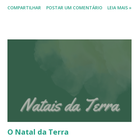
nossas ações. Então, vamos falar sobre Caminhos que se
COMPARTILHAR
POSTAR UM COMENTÁRIO
LEIA MAIS »
desdobram * Caminhar é uma das formas mais silenciosas
de diálogo com o mundo. Foi assim que o Multivias**
nasceu : do gesto de observar a natureza, registrar, refletir
e partilhar. Cada imagem, cada texto, cada lembrança guarda
em si o mesmo propósito: preservar o que ainda pulsa, o
que resiste, o que floresce. Sempre gostei de plantar,
ainda que sem saber nomes científicos ou fórmulas de
adubo. Aprendi apenas o suficiente para não deixar morrer
as plantas que me cercam . T alvez isso diga muito sobre a
forma como enxergo a vida. Cuidar é uma escolha. E
escolhas diárias, mesmo as mais simples, podem ser gestos
de resistência. Quando criei o Multivias , em 2008*, pensei
em abrir um espaço para f...
O Natal da Terra