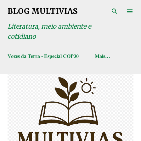
Pular para o conteúdo principal
BLOG MULTIVIAS
Literatura, meio ambiente e
cotidiano
Vozes da Terra - Especial COP30
Mais…
P
o
s
t
a
g
e
n
s