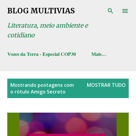
Pular para o conteúdo principal
BLOG MULTIVIAS
Literatura, meio ambiente e
cotidiano
Vozes da Terra - Especial COP30
Mais…
P
Mostrando postagens com
MOSTRAR TUDO
o
o rótulo
Amigo Secreto
s
t
a
g
e
n