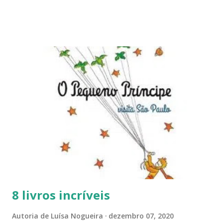
Onze autoras brasileiras:
https://www.luisanogueiraautora.com.br/2021/12/onze-
autoras-brasileiras.html Como presentear felicidade?
https://www.luisanogueiraautora.com.br/2021/12/como-
presentear-felicidade.html Qual o melhor presente de
Natal?
https://www.luisanogueiraautora.com.br/2021/12/qual-e-
o-melhor-presente.html Qual é o seu estilo?
https://www.luisanogueiraautora.com.br/2022/03/qual-e-
o-seu-estilo.html Livro Amor, Maybe :
https://www.luisanogueiraautora.com.br/2022/01/amor-
maybe.html Livro Amor nos tempos de Quarentena :
https://www.luisanogueiraautora.com...
8 livros incríveis
Autoria de
Luísa Nogueira
dezembro 07, 2020