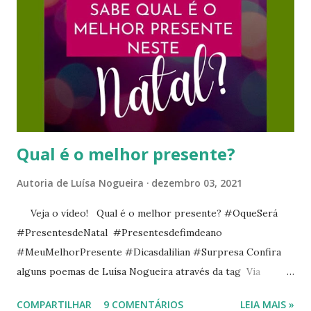
s
Qual é o melhor presente?
Autoria de
Luísa Nogueira
dezembro 03, 2021
Veja o vídeo! Qual é o melhor presente? #OqueSerá
#PresentesdeNatal #Presentesdefimdeano
#MeuMelhorPresente #Dicasdalilian #Surpresa Confira
alguns poemas de Luísa Nogueira através da tag Via
Versos ou na página Via Fotos e Poesia . Veja neste blog
COMPARTILHAR
9 COMENTÁRIOS
LEIA MAIS »
posts sobre livros na Via Livros . ___ Posts relacionados: