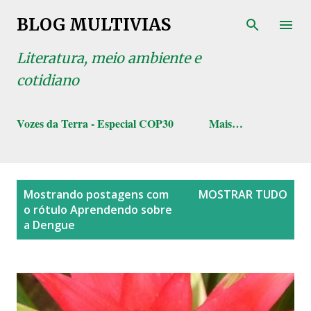
Pular para o conteúdo principal
BLOG MULTIVIAS
Literatura, meio ambiente e
cotidiano
Vozes da Terra - Especial COP30
Mais…
P
Mostrando postagens com
MOSTRAR TUDO
o
o rótulo
Aprendendo sobre
s
a Dengue
t
a
g
e
n