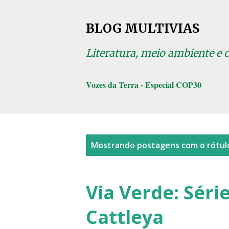
BLOG MULTIVIAS
Literatura, meio ambiente e 
Vozes da Terra - Especial COP30
P
Mostrando postagens com o rótu
o
s
Via Verde: Série
t
Cattleya
a