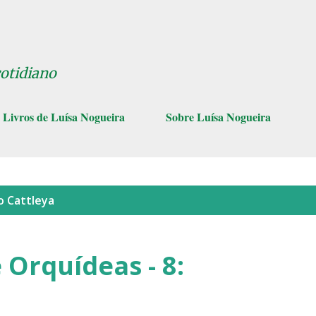
Pular para o conteúdo principal
cotidiano
Livros de Luísa Nogueira
Sobre Luísa Nogueira
lo
Cattleya
 Orquídeas - 8: