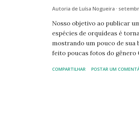
g
Autoria de
Luísa Nogueira
setembr
e
n
Nosso objetivo ao publicar um
espécies de orquídeas é torna
s
mostrando um pouco de sua be
feito poucas fotos do gênero 
hoje aqui, pois nos próximos 
COMPARTILHAR
POSTAR UM COMENTÁ
desenvolvidos em cruzamentos 
Brassolaeliocattleya e Laeliac
2 ( Mostrei esta foto no prime
um bom final de semana. -----