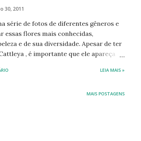
o 30, 2011
a série de fotos de diferentes gêneros e
r essas flores mais conhecidas,
leza e de sua diversidade. Apesar de ter
Cattleya , é importante que ele apareça
dias postarei três gêneros que foram
RIO
LEIA MAIS »
com a Cattleya . Fiz fotos de: Potinara ,
attleya . Cattleya Trianae - 1 C. Trianae -
iro post desta série). Até segunda-feira e
MAIS POSTAGENS
------------------------