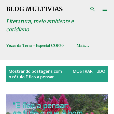
Pular para o conteúdo principal
BLOG MULTIVIAS
Literatura, meio ambiente e
cotidiano
Vozes da Terra - Especial COP30
Mais…
P
Mostrando postagens com
MOSTRAR TUDO
o
o rótulo
E fico a pensar
s
t
a
g
e
n