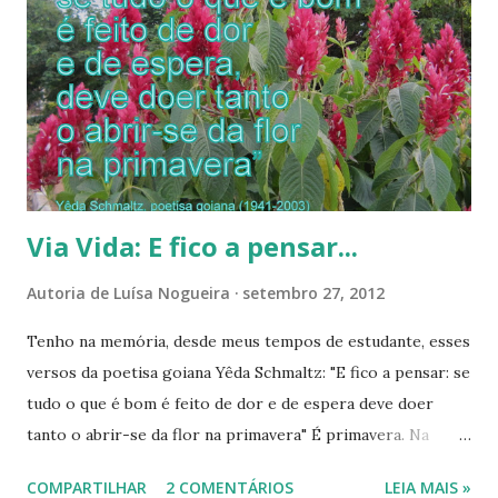
s
Via Vida: E fico a pensar...
Autoria de
Luísa Nogueira
setembro 27, 2012
Tenho na memória, desde meus tempos de estudante, esses
versos da poetisa goiana Yêda Schmaltz: "E fico a pensar: se
tudo o que é bom é feito de dor e de espera deve doer
tanto o abrir-se da flor na primavera" É primavera. Na
natureza e em nossas vidas. Há sonhos a realizar? Muitos.
COMPARTILHAR
2 COMENTÁRIOS
LEIA MAIS »
Porém muitos mais realizados. Vamos cuidar das flores que