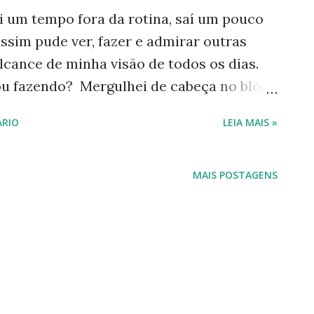
i um tempo fora da rotina, saí um pouco
ssim pude ver, fazer e admirar outras
lcance de minha visão de todos os dias.
ou fazendo? Mergulhei de cabeça no blog
dislau Dowbor. Estou lendo seus livros e
RIO
LEIA MAIS »
dez aulas e mais uma aula tira-dúvidas.
O curso é on-line. O Professor Ladislau
 vários países do mundo e, pra se ter
MAIS POSTAGENS
já prefaciou livro do Paulo Freire. Ele
ira tão simples e descomplicada que até
r. Deu pra ver porque estou assim
mações, deixo no final o link de seu blog.
apitalismo se Desloca" é baseado em um
os do Professor Ladislau Dowbor estão