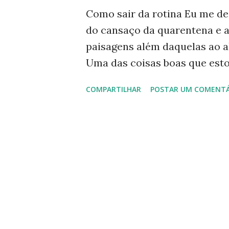
g
Como sair da rotina Eu me de
e
do cansaço da quarentena e a
n
paisagens além daquelas ao a
s
Uma das coisas boas que est
do economista e professor La
COMPARTILHAR
POSTAR UM COMENTÁ
até fiz um curso com ele, em 
Suas aulas são sensacionais! 
trabalhou como economista em
uma ideia de sua importância, 
ensina economia de uma mane
uma criança pode compreende
entusiasmada? Para mais infor
Um ótimo curso O curso "O C
de seus livros. Todos os livr