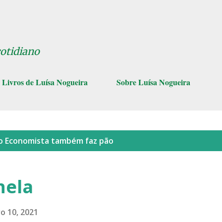
Pular para o conteúdo principal
cotidiano
Livros de Luísa Nogueira
Sobre Luísa Nogueira
lo
Economista também faz pão
nela
o 10, 2021