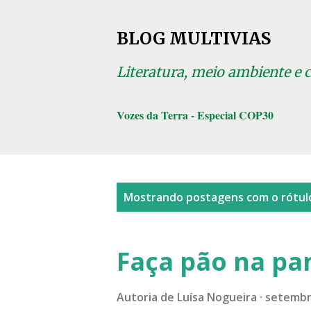
BLOG MULTIVIAS
Literatura, meio ambiente e 
Vozes da Terra - Especial COP30
P
Mostrando postagens com o rótu
o
s
Faça pão na pa
t
a
Autoria de
Luísa Nogueira
setembr