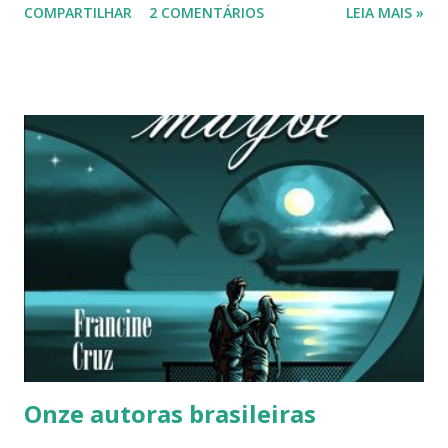
COMPARTILHAR
2 COMENTÁRIOS
LEIA MAIS »
páginas enviados pela editora e pela autora, sacola e
canetas personalizadas com o título do livro e o nome da
autora… Dá pra sentir o carinho em cada laço feito, nas
fitas e outros marcadores. Veja, depois das fotos, dois
pequenos vídeos que fiz ao receber o livro. Meus
agradecimentos à editora Pedra Azul @pedrazuleditora e à
escritora Amanda Boaviagem @pagina90_ . Hoje apenas
mostrei meu presente. Um outro dia falo sobre esse
romance cheio de aventuras e de informações sobre
lugares e profissionais engajados. ———- # sorteiodelivro
#pedraazuleditora #amoler #leituraatual
#umlindopresente #escritorasbrasileiras
#escritorasnacionais #mulheresnaliteratura
#naturezaemfotosluisan Confira a...
Onze autoras brasileiras