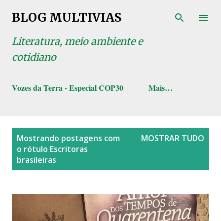
Pular para o conteúdo principal
BLOG MULTIVIAS
Literatura, meio ambiente e
cotidiano
Vozes da Terra - Especial COP30
Mais…
P
Mostrando postagens com
MOSTRAR TUDO
o
o rótulo
Escritoras
s
brasileiras
t
a
g
e
n