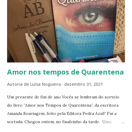
s
Amor nos tempos de Quarentena
Autoria de
Luísa Nogueira
dezembro 31, 2021
Um presente de fim de ano Vocês se lembram do sorteio
do livro “Amor nos Tempos de Quarentena”, da escritora
Amanda Boaviagem, feito pela Editora Pedra Azul? Fui a
sortuda. Chegou ontem, no finalzinho da tarde. Uma
delicadeza na embalagem, com vários marcadores de