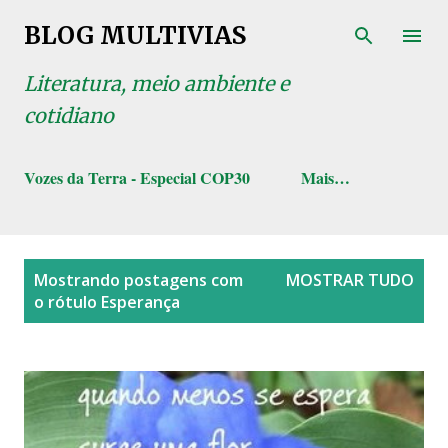
Pular para o conteúdo principal
BLOG MULTIVIAS
Literatura, meio ambiente e
cotidiano
Vozes da Terra - Especial COP30
Mais…
P
Mostrando postagens com
MOSTRAR TUDO
o
o rótulo
Esperança
s
t
a
g
e
n