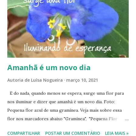
s
Amanhã é um novo dia
Autoria de
Luísa Nogueira
março 10, 2021
E do nada, quando menos se espera, surge uma flor para
nos iluminar e dizer que amanhã é um novo dia. Foto:
Pequena flor azul de uma gramínea. Veja mais sobre essa
flor nos marcadores abaixo "Gramínea", "Pequena Flor
Azul" e "Trapoeiraba". #VacinaJá #VacinaSim ------------
COMPARTILHAR
POSTAR UM COMENTÁRIO
LEIA MAIS »
Acompanhe este blog e nossas redes sociais. Instagram: