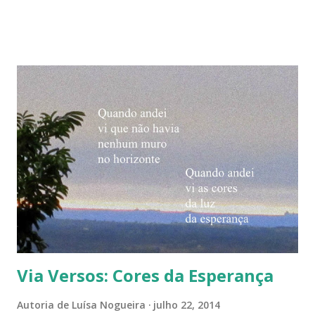
@luisanogueiraautora Para acessar minha página no
Instagram, aponte a câmera de seu celular para a tag de
nom e abaixo: Facebook: Luísa Nogueira Pinterest: Luísa
Nogueira #naturezaemfotosluisan ----------- Este blog
foi criado com vias direcionadas ao meio ambiente
(natureza, sustentabilidade, vida) e desde sua criação
citamos e falamos sobre livros. Confira e navegue entre os
posts das principais vias: Via Verde Via Natureza Via Vida
Via Versos Via Livros Via Mensagens Via Viajando nos
Sabores Via Artesanato -------- Confira também a
página Livros de ...
Via Versos: Cores da Esperança
Autoria de
Luísa Nogueira
julho 22, 2014