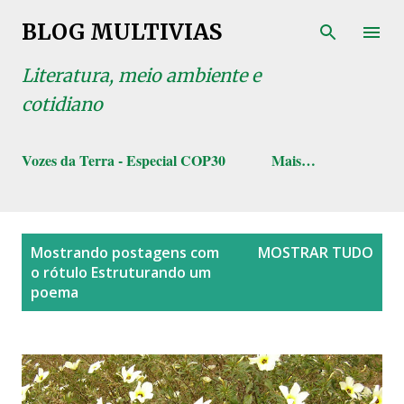
Pular para o conteúdo principal
BLOG MULTIVIAS
Literatura, meio ambiente e
cotidiano
Vozes da Terra - Especial COP30
Mais…
P
Mostrando postagens com
MOSTRAR TUDO
o
o rótulo
Estruturando um
s
poema
t
a
g
e
n