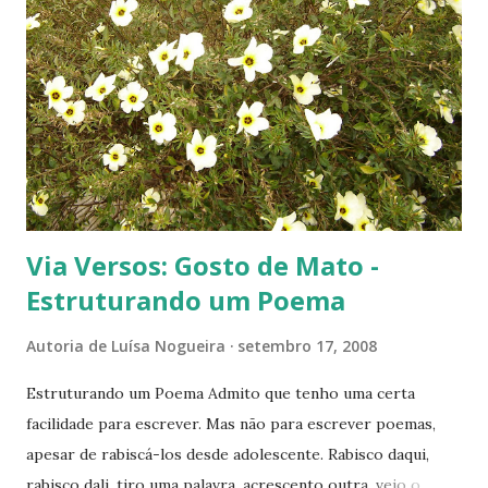
s
Via Versos: Gosto de Mato -
Estruturando um Poema
Autoria de
Luísa Nogueira
setembro 17, 2008
Estruturando um Poema Admito que tenho uma certa
facilidade para escrever. Mas não para escrever poemas,
apesar de rabiscá-los desde adolescente. Rabisco daqui,
rabisco dali, tiro uma palavra, acrescento outra, vejo o