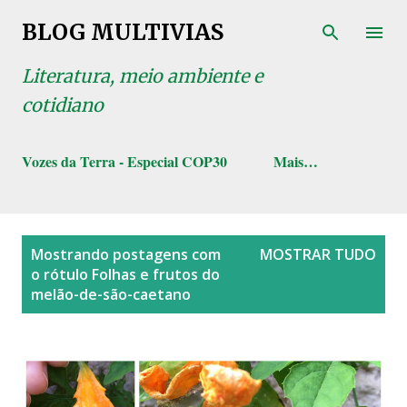
Pular para o conteúdo principal
BLOG MULTIVIAS
Literatura, meio ambiente e
cotidiano
Vozes da Terra - Especial COP30
Mais…
P
Mostrando postagens com
MOSTRAR TUDO
o
o rótulo
Folhas e frutos do
s
melão-de-são-caetano
t
a
g
e
n