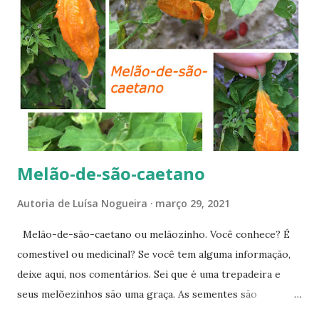
s
Melão-de-são-caetano
Autoria de
Luísa Nogueira
março 29, 2021
Melão-de-são-caetano ou melãozinho. Você conhece? É
comestível ou medicinal? Se você tem alguma informação,
deixe aqui, nos comentários. Sei que é uma trepadeira e
seus melõezinhos são uma graça. As sementes são
pegajosas, envoltas em uma polpa que, de certa forma,