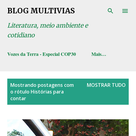
Pular para o conteúdo principal
BLOG MULTIVIAS
Literatura, meio ambiente e
cotidiano
Vozes da Terra - Especial COP30
Mais…
P
Mostrando postagens com
MOSTRAR TUDO
o
o rótulo
Histórias para
s
contar
t
a
g
e
n