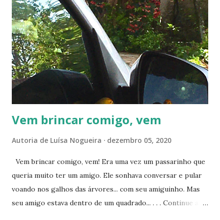
s
Vem brincar comigo, vem
Autoria de
Luísa Nogueira
dezembro 05, 2020
Vem brincar comigo, vem! Era uma vez um passarinho que
queria muito ter um amigo. Ele sonhava conversar e pular
voando nos galhos das árvores... com seu amiguinho. Mas
seu amigo estava dentro de um quadrado... . . . Continue a
história... . ------------ Acompanhe este blog e nossas