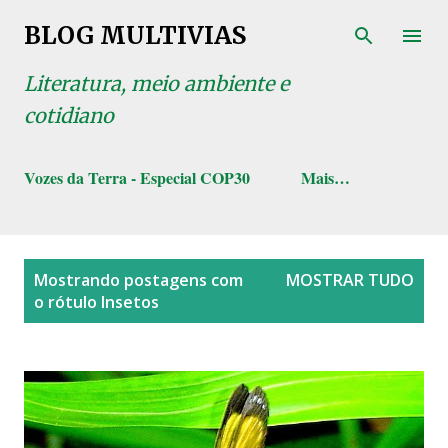
Pular para o conteúdo principal
BLOG MULTIVIAS
Literatura, meio ambiente e
cotidiano
Vozes da Terra - Especial COP30
Mais…
P
Mostrando postagens com
MOSTRAR TUDO
o
o rótulo
Insetos
s
t
a
g
e
n