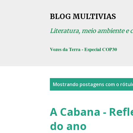
BLOG MULTIVIAS
Literatura, meio ambiente e 
Vozes da Terra - Especial COP30
P
Mostrando postagens com o rótu
o
s
A Cabana - Refl
t
do ano
a