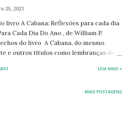
o 25, 2021
o livro A Cabana: Reflexões para cada dia
ara Cada Dia Do Ano , de William P.
rechos do livro A Cabana, do mesmo
ste e outros títulos como lembranças de
28. É seu modo de agradecer a presença e
RIO
LEIA MAIS »
 dois textos. Confira: "Sou Deus. Sou
 você, minhas asas não podem ser
ssim, você abriu mão de voar para vir me
MAIS POSTAGENS
o, sozinho e preso ao chão. Obrigado!"
e fiz para as redes sociais no dia 25 de
vros que minha filha iria dar como
rio. ———- #Lerfazbem #Lerébomdemais