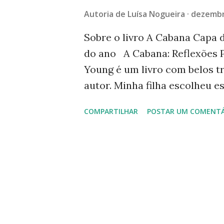
g
Autoria de
Luísa Nogueira
dezembr
e
n
Sobre o livro A Cabana Capa d
do ano A Cabana: Reflexões P
s
Young é um livro com belos t
autor. Minha filha escolheu e
seu próximo aniversário, dia 
COMPARTILHAR
POSTAR UM COMENTÁ
o carinho dos amigos. Separei
quem sou. E, ao contrário de
cortadas." Reflexão: "Mesmo a
encontrar onde estou - perdid
Feliz Natal! ——— Nota: Post qu
dezembro de 2016, sobre os li
lembranças em seu aniversá