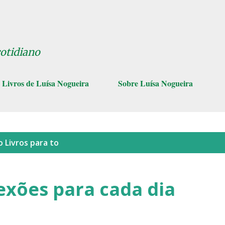
Pular para o conteúdo principal
cotidiano
Livros de Luísa Nogueira
Sobre Luísa Nogueira
lo
Livros para to
exões para cada dia