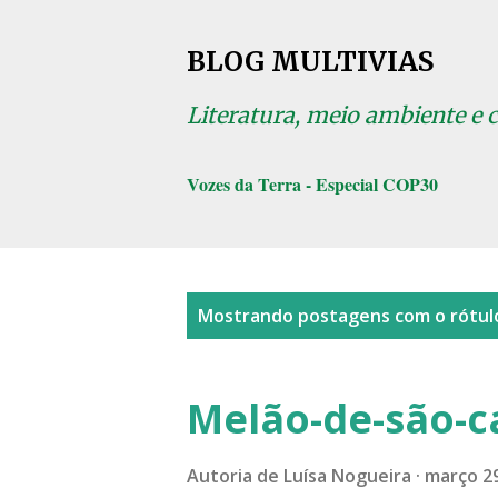
BLOG MULTIVIAS
Literatura, meio ambiente e 
Vozes da Terra - Especial COP30
P
Mostrando postagens com o rótu
o
s
Melão-de-são-c
t
a
Autoria de
Luísa Nogueira
março 29