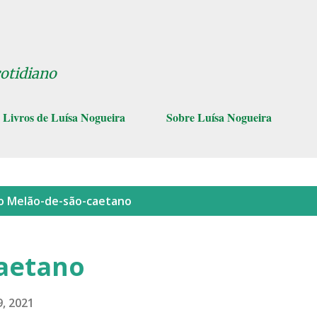
Pular para o conteúdo principal
cotidiano
Livros de Luísa Nogueira
Sobre Luísa Nogueira
lo
Melão-de-são-caetano
aetano
, 2021