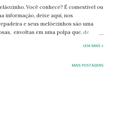
lãozinho. Você conhece? É comestível ou
a informação, deixe aqui, nos
repadeira e seus melõezinhos são uma
osas, envoltas em uma polpa que, de
lugar onde caem. Deve ser um meio de
LEIA MAIS »
tos que fiz hoje. Há alguns anos ganhei
esapareceu logo depois. O ano passado vi
is ou menos no mesmo lugar da mudinha
MAIS POSTAGENS
i que devia ser o melãozinho. Ela apareceu
adeira, foi avançando com suas folhas
 frutos já maduros. Folhas do melão-de-
a verde Este amadureceu e abriu
as plantas para espalharem as sementes?)
as no muro. Este está tão maduro que