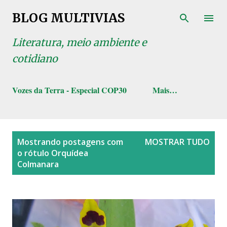
Pular para o conteúdo principal
BLOG MULTIVIAS
Literatura, meio ambiente e
cotidiano
Vozes da Terra - Especial COP30
Mais…
P
Mostrando postagens com
MOSTRAR TUDO
o
o rótulo
Orquídea
s
Colmanara
t
a
g
e
n