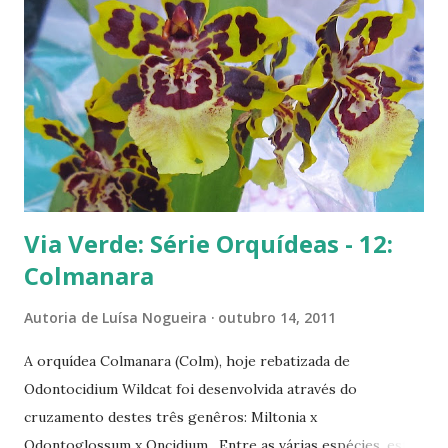
s
Via Verde: Série Orquídeas - 12:
Colmanara
Autoria de
Luísa Nogueira
outubro 14, 2011
A orquídea Colmanara (Colm), hoje rebatizada de
Odontocidium Wildcat foi desenvolvida através do
cruzamento destes três genêros: Miltonia x
Odontoglossum x Oncidium . Entre as várias espécies, esta