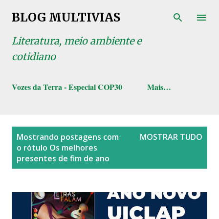
Pular para o conteúdo principal
BLOG MULTIVIAS
Literatura, meio ambiente e
cotidiano
Vozes da Terra - Especial COP30
Mais…
P
Mostrando postagens com
MOSTRAR TUDO
o
o rótulo
Os melhores
s
presentes de fim de ano
t
a
g
e
n