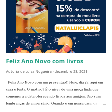
s
Feliz Ano Novo com livros
Autoria de
Luísa Nogueira
dezembro 28, 2021
Feliz Ano Novo com um presentão!!! Hoje, dia 28, aqui em
casa é festa. O motivo? É o niver de uma moça linda que
comemora a data oferecendo livros aos amigos. São suas
lembranças de aniversário. Quando é em nossa casa, os
livros são lembrancinhas de festa. Mas estamos ainda em