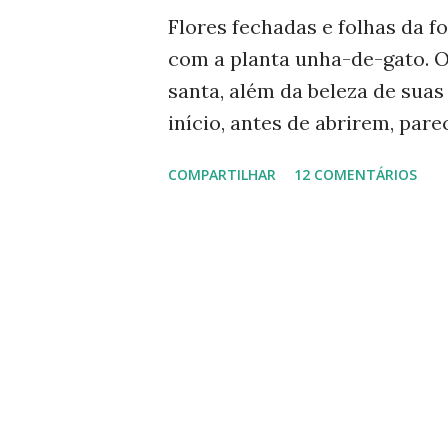
g
Flores fechadas e folhas da 
e
com a planta unha-de-gato. O
n
santa, além da beleza de suas 
s
início, antes de abrirem, par
ser 'pipocadas', pois, ao aper
COMPARTILHAR
12 COMENTÁRIOS
As fotos de hoje são de cach
Vou, numa segunda etapa, mos
depois, a reprodução através,
da planta folha-santa. Ao fun
das crassuláceas - Folha-sant
açaí. Folha-santa ( Bryophyll
Sua reprodução é bem fácil:
nascer várias mudas. Uma s
uma moita. É uma planta medic