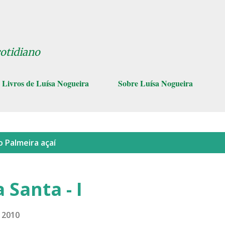
Pular para o conteúdo principal
cotidiano
Livros de Luísa Nogueira
Sobre Luísa Nogueira
lo
Palmeira açaí
 Santa - I
, 2010