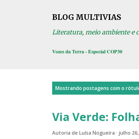
BLOG MULTIVIAS
Literatura, meio ambiente e 
Vozes da Terra - Especial COP30
P
Mostrando postagens com o rótu
o
s
Via Verde: Folha
t
a
Autoria de
Luísa Nogueira
julho 26