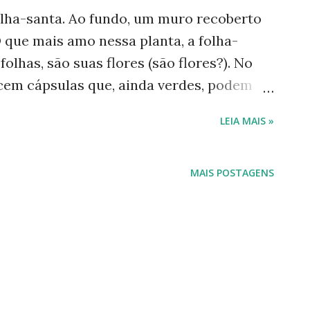
folha-santa. Ao fundo, um muro recoberto
 que mais amo nessa planta, a folha-
folhas, são suas flores (são flores?). No
ecem cápsulas que, ainda verdes, podem
tá-las, emitem um ligeiro som de estouro.
LEIA MAIS »
os de suas flores ainda amadurecendo.
trar também suas flores já abertas e,
 apenas, de uma folha. Flor es fechadas
MAIS POSTAGENS
do: Agave Cachos de uma planta da família
a. Ao fundo: Agave, dracena e palmeira
um calycinum ). Família das crassuláceas.
 de qualquer pedaço de algum galho podem
ó muda em pouco tempo transforma-se em
inal. ...