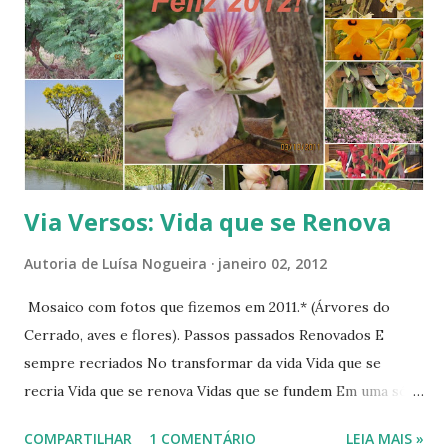
s
Via Versos: Vida que se Renova
Autoria de
Luísa Nogueira
janeiro 02, 2012
Mosaico com fotos que fizemos em 2011.* (Árvores do
Cerrado, aves e flores). Passos passados Renovados E
sempre recriados No transformar da vida Vida que se
recria Vida que se renova Vidas que se fundem Em uma só
vida Asas douradas Que passam e que voam Além das
COMPARTILHAR
1 COMENTÁRIO
LEIA MAIS »
nuvens Além dos mares Asas douradas Que passam e que