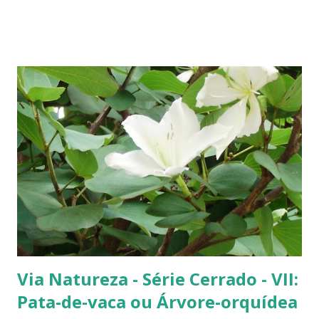
voam Além de mim Além de nós ---------------- Que 2012
seja renovado e recriado, unindo vidas no ideal maior em
torno da Vida. Um Ano Novo com Paz, Saúde, Amor,
União, Compreensão e Conscientização para com os
problemas que envolvem nosso meio ambiente. -----------
------ *Mosaico de imagens com o qual inauguramos a Via
Galeria do Multivias 2 , feita especialmente para você.
Mosaico feito em 2011. Fotos: Árvores do cerrado (Pata-
de-vaca, guapuruvu, barbatimão e pequizeiro), aves
(papagaio e marreco), sol (foto feita dia 30 de setembro
durante um fenômeno natural raríssimo chamado Halo
Solar), e flor...
Via Natureza - Série Cerrado - VII:
Pata-de-vaca ou Árvore-orquídea