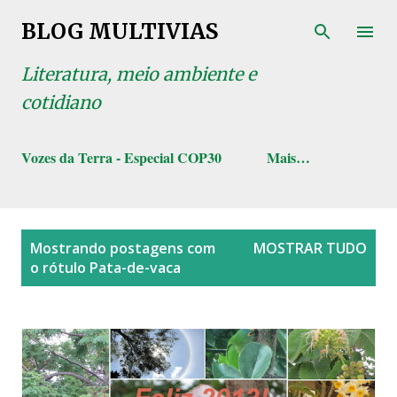
Pular para o conteúdo principal
BLOG MULTIVIAS
Literatura, meio ambiente e
cotidiano
Vozes da Terra - Especial COP30
Mais…
P
Mostrando postagens com
MOSTRAR TUDO
o
o rótulo
Pata-de-vaca
s
t
a
g
e
n