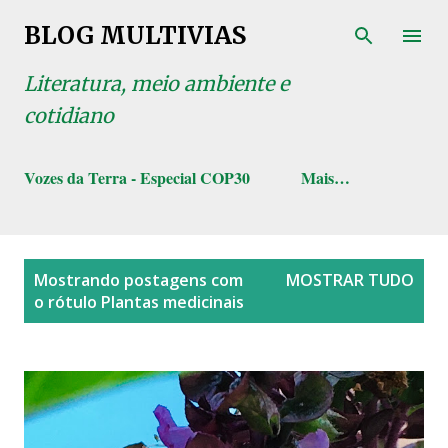
Pular para o conteúdo principal
BLOG MULTIVIAS
Literatura, meio ambiente e
cotidiano
Vozes da Terra - Especial COP30
Mais…
P
Mostrando postagens com
MOSTRAR TUDO
o
o rótulo
Plantas medicinais
s
t
a
g
e
n