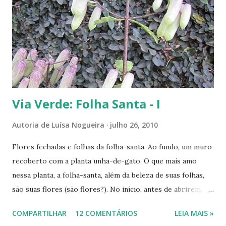
Via Verde: Folha Santa - I
Autoria de
Luísa Nogueira
julho 26, 2010
Flores fechadas e folhas da folha-santa. Ao fundo, um muro
recoberto com a planta unha-de-gato. O que mais amo
nessa planta, a folha-santa, além da beleza de suas folhas,
são suas flores (são flores?). No início, antes de abrirem,
parecem cápsulas que, ainda verdes, podem ser 'pipocadas',
COMPARTILHAR
12 COMENTÁRIOS
LEIA MAIS »
pois, ao apertá-las, emitem um ligeiro som de estouro. As