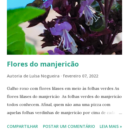
s
Flores do manjericão
Autoria de
Luísa Nogueira
fevereiro 07, 2022
Galho roxo com flores lilases em meio às folhas verdes As
flores lilases do manjericão As folhas verdes do manjericão
todos conhecem. Afinal, quem não ama uma pizza com
aquelas folhas verdinhas de manjericão por cima de cada
fatia? Mesmo salpicadas com orégano, há pizzaiolos que
COMPARTILHAR
POSTAR UM COMENTÁRIO
LEIA MAIS »
não dispensam o manjericão. Mas… você já viu as flores do