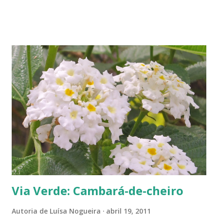
manjericão? Vou lhe contar. A planta 🪴 chamada
manjericão é toda verde. São muitas ramificações de galhos
com folhas bem verdes. De repente, no meio daquele verde
todo surge um galho com folhas roxas. Folhas? Parecem
folhas, mas depois de alguns dias você nota que delas saem
flores. Flores lilases. E assim você conhece umas flores
minúsculas num galho roxo. Um galho com flores que vão
do lilás escuro ao lilás claro, entre galhos verdes. É bem
diferente, original e lindo. Massas com manjericão Pizzas,
omeletes e massas de um modo geral combinam bem com
manjericão. Mas você já experimentou água saborizada com
manje...
Via Verde: Cambará-de-cheiro
Autoria de
Luísa Nogueira
abril 19, 2011