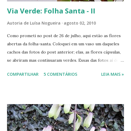
Via Verde: Folha Santa - II
Autoria de
Luísa Nogueira
agosto 02, 2010
Como prometi no post de 26 de julho, aqui estão as flores
abertas da folha-santa. Coloquei em um vaso um daqueles
cachos das fotos do post anterior; elas, as flores cápsulas,
se abriram mas continuaram verdes. Essas das fotos aí de
cima amadureceram no próprio pé. Vejam o tom róseo das
COMPARTILHAR
5 COMENTÁRIOS
LEIA MAIS »
cápsulas e o vermelho das pétalas. Na foto abaixo compare
o cacho que se abriu fora da planta com um outro aberto
naturalmente. -----------------------------