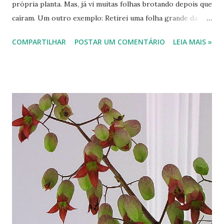
própria planta. Mas, já vi muitas folhas brotando depois que
caíram. Um outro exemplo: Retirei uma folha grande da
planta e enterrei seu cabinho na terra de um vaso. Algumas
COMPARTILHAR
POSTAR UM COMENTÁRIO
LEIA MAIS »
semanas depois, ela começou a brotar dos dois lados, em
diferentes gemas. Frente e verso de uma folha brotando.
Estas duas folhas estavam caídas debaixo da planta-mãe.
Uma em contato direto com a terra e a outra sobre folhas
secas. Vejam: a primeira enraizou bem, permanecendo
verde. A outra, apesar de estar secando e sem contato com
a terra, também enraizou, porém suas raízes ficaram
brancas. Isto mostra o grande potencial ativo da
composição dessa planta. Há pesquisas em várias partes do
Brasil sobre esta e outras plantas, creio eu. Mas, será que
essas pesquisas tentam, a fundo, descobrir os variados
efeit...