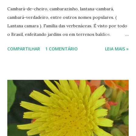
Cambará-de-cheiro, cambarazinho, lantana-cambará,
cambará-verdadeiro, entre outros nomes populares. (
Lantana camara ). Família das verbenáceas. É visto por todo
o Brasil, enfeitando jardins ou em terrenos baldios.
Encontramos o branco e o amarelo das quatro primeiras
COMPARTILHAR
1 COMENTÁRIO
LEIA MAIS »
fotos em um jardim de Goiânia; o rosa, das duas últimas
fotos, foi nos arredores de Brasília, entre matos e pedras.
É uma planta medicinal. De acordo com o site jardineiro.net
(
http://www.jardineiro.net/br/banco/lantana_camara.php
), utilizam-se as folhas para "Infecções respiratórias,
alergias respiratórias, reumatismo, febre, infecções de
ouvido", possuindo as seguintes propriedades: "Balsâmico,
diurético, estimulante, expectorante, sudorífera, tônico". Já
em plantasquecuram (