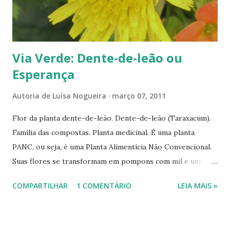
http://www.plantasquecuram.com.br/ervas/cambara.html
) há, além de informações diversas, o modo de se usar essa
planta e até receitas de chá das folhas e flores. -----------
------------...
Via Verde: Dente-de-leão ou
Esperança
Autoria de
Luísa Nogueira
março 07, 2011
Flor da planta dente-de-leão. Dente-de-leão (Taraxacum).
Família das compostas. Planta medicinal. É uma planta
PANC, ou seja, é uma Planta Alimentícia Não Convencional.
Suas flores se transformam em pompons com mil e um
fileretinhos leves e aveludados. Ao sopro do vento eles se
COMPARTILHAR
1 COMENTÁRIO
LEIA MAIS »
espalham, semeando novas mudas. As crianças amam soprá-
las. É verdade que no Nordeste é chamado de 'esperança'?
Uma semana com a esperança de dias melhores! ----------