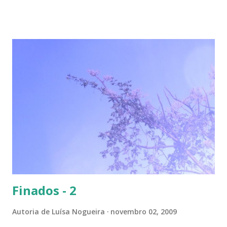
fotos de hoje são de cachos de suas flores ainda
amadurecendo. Vou, numa segunda etapa, mostrar também
suas flores já abertas e, depois, a reprodução através,
apenas, de uma folha. Flor es fechadas da planta folha-
santa. Ao fundo: Agave Cachos de uma planta da família das
crassuláceas - Folha-santa. Ao fundo: Agave, dracena e
palmeira açaí. Folha-santa ( Bryophyllum calycinum ).
Família das crassuláceas. Sua reprodução é bem fácil: de
qualquer pedaço de algum galho podem nascer várias
mudas. Uma só muda em pouco tempo transforma-se em
uma moita. É uma planta medicinal. ...
Finados - 2
Autoria de
Luísa Nogueira
novembro 02, 2009