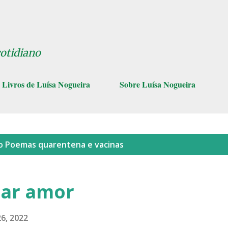
Pular para o conteúdo principal
cotidiano
Livros de Luísa Nogueira
Sobre Luísa Nogueira
lo
Poemas quarentena e vacinas
tar amor
26, 2022