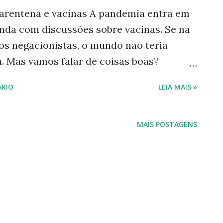
rentena e vacinas A pandemia entra em
inda com discussões sobre vacinas. Se na
os negacionistas, o mundo não teria
 Mas vamos falar de coisas boas?
a tv, o bbb chegou e com ele as dancinhas
RIO
LEIA MAIS »
sta, perfis patrocinados de cantores nos
úsicas novas e antigas que nos fazem
 terra plana, sem UTIs pedido socorro
MAIS POSTAGENS
ouvindo canções de artistas dispostos a
quarentena que alguns versos caíram em
de mim, dando vida ao dia. Deixo aqui
amor", escrito ao som de cantigas e
ove Chove na terra da Terra Molha chuva,
 Faz brotar amor Faz brotar uma flor Dos