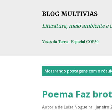
BLOG MULTIVIAS
Literatura, meio ambiente e 
Vozes da Terra - Especial COP30
P
Mostrando postagens com o rótu
o
s
Poema Faz bro
t
a
Autoria de
Luísa Nogueira
janeiro 