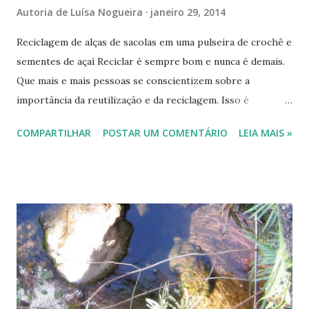
Autoria de
Luísa Nogueira
janeiro 29, 2014
Reciclagem de alças de sacolas em uma pulseira de crochê e
sementes de açaí Reciclar é sempre bom e nunca é demais.
Que mais e mais pessoas se conscientizem sobre a
importância da reutilização e da reciclagem. Isso é
essencial para ajudar na sobrevida de nosso planeta, já
COMPARTILHAR
POSTAR UM COMENTÁRIO
LEIA MAIS »
sobrecarregado e inchado com lixões se multiplicando por
todas as partes. Tudo isso devido ao descuido e desatenção
dos governantes com pessoas que colocam o lado material
na frente dos problemas ambientais e sociais. Até quando
ele suportará? "Mais atenção, menos ganância, menos
compras e mais reutilização", ele nos diz. A Copa do Mundo
de Futebol está chegando. Seguindo o conselho de nosso
abarrotado e suplicante planetinha, fizemos uma pulseira
para você, torcedor ou torcedora. Em vez de comprar, que