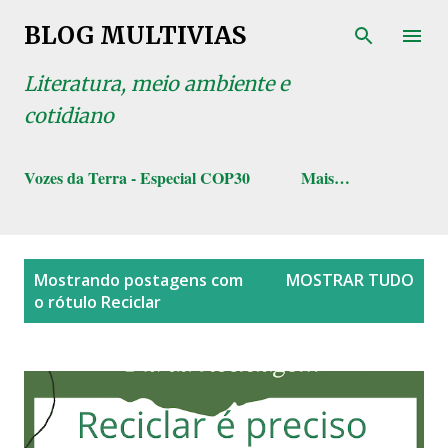
Pular para o conteúdo principal
BLOG MULTIVIAS
Literatura, meio ambiente e
cotidiano
Vozes da Terra - Especial COP30
Mais…
P
Mostrando postagens com
MOSTRAR TUDO
o
o rótulo
Reciclar
s
t
a
g
e
n