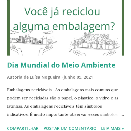
s
Dia Mundial do Meio Ambiente
Autoria de
Luísa Nogueira
junho 05, 2021
Embalagens recicláveis As embalagens mais comuns que
podem ser recicladas são o papel, o plástico, o vidro e as
latinhas. As embalagens recicláveis têm símbolos
indicativos. É muito importante observar esses símbolos,
porque nem toda embalagem é reciclável. Sobre os
COMPARTILHAR
POSTAR UM COMENTÁRIO
LEIA MAIS »
símbolos nas embalagens: 1- Símbolos de embalagens