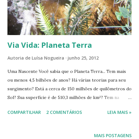
tal fazer a sua? Queremos estádios com torcedores
mostrando ao mundo que reciclar e reaproveitar faz bem.
Com pessoas levantando os braços e dizendo ao mundo que
o natural e o simples é o caminh...
Via Vida: Planeta Terra
Autoria de
Luísa Nogueira
junho 25, 2012
Uma Nascente Você sabia que o Planeta Terra... Tem mais
ou menos 4,5 bilhões de anos? Há várias teorias para seu
surgimento? Está a cerca de 150 milhões de quilômetros do
Sol? Sua superfície é de 510,3 milhões de km²? Tem na
composição de seu núcleo - a parte mais 'funda', interna -
COMPARTILHAR
2 COMENTÁRIOS
LEIA MAIS »
ferro e níquel, formando o núcleo sólido? A composição do
núcleo líquido é a mesma do núcleo sólido, mas em estado
líquido? É composto por 97% de água? Em seu subsolo há a
MAIS POSTAGENS