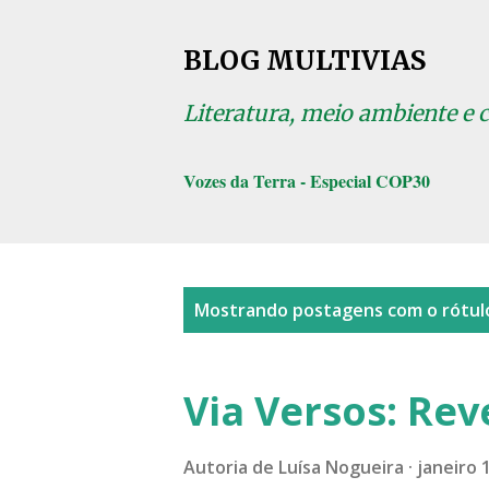
BLOG MULTIVIAS
Literatura, meio ambiente e 
Vozes da Terra - Especial COP30
P
Mostrando postagens com o rótu
o
s
Via Versos: Re
t
a
Autoria de
Luísa Nogueira
janeiro 