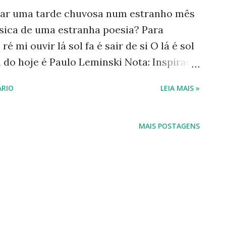
ar uma tarde chuvosa num estranho mês
ica de uma estranha poesia? Para
mi ouvir lá sol fa é sair de si O lá é sol
a do hoje é Paulo Leminski Nota: Inspirada
 ( Toda Poesia), e screvi Revendo
RIO
LEIA MAIS »
k em dezembro passado . Abaixo, trechos
nas: LEMINSKI, Paulo. Toda Poesia:
 das Letras, 2014, 424 pp. Obra completa
MAIS POSTAGENS
extos sobre Leminski, de vários autores,
pos, Caetano Veloso, Leyla Perrone-
Ruiz S - dois textos e Wilson Bueno. Li o
----------- Acompanhe este blog e nossas
uisanogueiraautora Para acessar minha