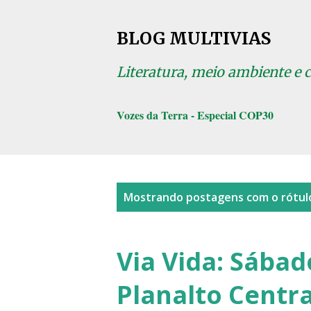
BLOG MULTIVIAS
Literatura, meio ambiente e 
Vozes da Terra - Especial COP30
P
Mostrando postagens com o rótu
o
s
Via Vida: Sába
t
Planalto Centra
a