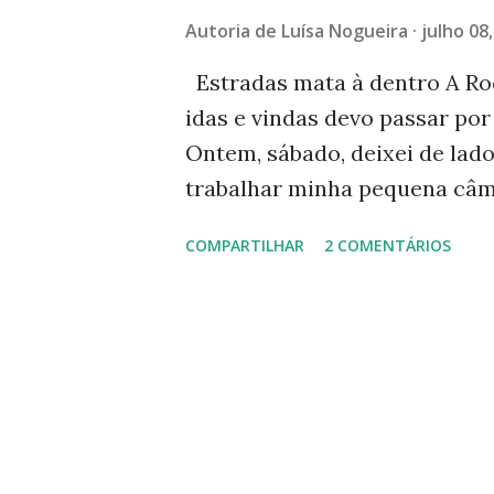
g
Autoria de
Luísa Nogueira
julho 08
e
n
Estradas mata à dentro A Rodo
idas e vindas devo passar por
s
Ontem, sábado, deixei de lado
trabalhar minha pequena câme
havia mais de cem fotos. Se p
COMPARTILHAR
2 COMENTÁRIOS
Agrupei algumas em colagen
assim o post ficou enorme. Q
conhecer um pouquinho dessa
perigosa. De dez anos para cá
foram duplicadas e foi criado
aproveitando a água das chuva
perigo é outro. Confira algun