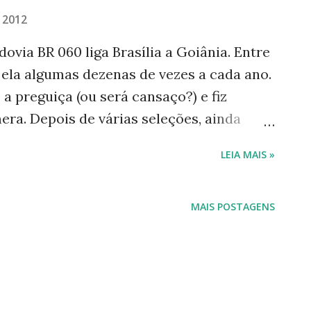
, 2012
via BR 060 liga Brasília a Goiânia. Entre
 ela algumas dezenas de vezes a cada ano.
 a preguiça (ou será cansaço?) e fiz
ra. Depois de várias seleções, ainda
udesse, deixaria aqui a maioria delas.
LEIA MAIS »
s para economizar espaço, mas mesmo
uem tiver tempo e disposição, dá pra
 rodovia que já foi considerada muito
MAIS POSTAGENS
 suas curvas diminuíram, suas pistas
 um grande lago-reservatório,
s, o vale e os muitos riachos. Agora o
s de seus trechos - uns belos e outros