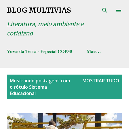
Pular para o conteúdo principal
BLOG MULTIVIAS
Literatura, meio ambiente e
cotidiano
Vozes da Terra - Especial COP30
Mais…
P
Mostrando postagens com
MOSTRAR TUDO
o
o rótulo
Sistema
s
Educacional
t
a
g
e
n