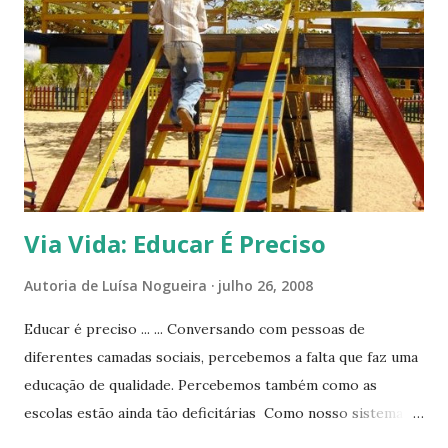
s
Via Vida: Educar É Preciso
Autoria de
Luísa Nogueira
julho 26, 2008
Educar é preciso ... ... Conversando com pessoas de
diferentes camadas sociais, percebemos a falta que faz uma
educação de qualidade. Percebemos também como as
escolas estão ainda tão deficitárias Como nosso sistema
educacional precisa de pessoas engajadas em educação