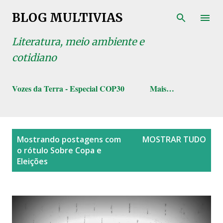
Pular para o conteúdo principal
BLOG MULTIVIAS
Literatura, meio ambiente e
cotidiano
Vozes da Terra - Especial COP30
Mais…
P
Mostrando postagens com
MOSTRAR TUDO
o
o rótulo
Sobre Copa e
s
Eleições
t
a
g
e
n