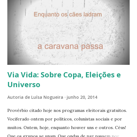
s
Via Vida: Sobre Copa, Eleições e
Universo
Autoria de
Luísa Nogueira
junho 20, 2014
Provérbio citado hoje nos programas eleitorais gratuitos.
Vociferado ontem por políticos, colunistas sociais e por
muitos. Ontem, hoje, enquanto houver uns e outros. Céus!
Que os grupos se unam. Que ondas de paz passem por