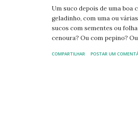
g
Um suco depois de uma boa ca
e
geladinho, com uma ou várias 
n
sucos com sementes ou folha
s
cenoura? Ou com pepino? Ou.
'práticas'? Acabei de 'inventa
COMPARTILHAR
POSTAR UM COMENTÁ
Ingredientes para uma porção: 
água Açúcar ou adoçante a go
liquidificador e saborear, gol
adoçante. Acho muito mais gos
++++++++++++++++