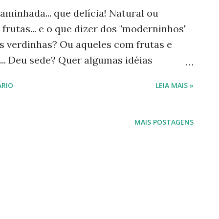
minhada... que delícia! Natural ou
frutas... e o que dizer dos "moderninhos"
s verdinhas? Ou aqueles com frutas e
.. Deu sede? Quer algumas idéias
r' este: Suco de Caju com Hortelã
RIO
LEIA MAIS »
1 caju 5 ou 6 folhas de hortelã 1 xícara de
sto - opcional Bater tudo no
e por gole... Nota: Não uso açúcar nem
MAIS POSTAGENS
toso, além de ser, claro, mais saudável.