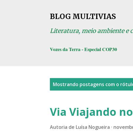
BLOG MULTIVIAS
Literatura, meio ambiente e 
Vozes da Terra - Especial COP30
P
Mostrando postagens com o rótu
o
s
Via Viajando no
t
a
Autoria de
Luísa Nogueira
novembr