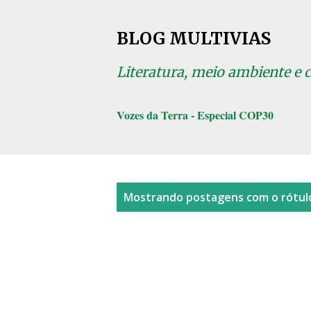
BLOG MULTIVIAS
Literatura, meio ambiente e 
Vozes da Terra - Especial COP30
P
Mostrando postagens com o rótu
o
s
t
a