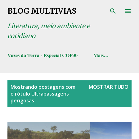
Pular para o conteúdo principal
BLOG MULTIVIAS
Literatura, meio ambiente e
cotidiano
Vozes da Terra - Especial COP30
Mais…
P
Mostrando postagens com
MOSTRAR TUDO
o
o rótulo
Ultrapassagens
s
perigosas
t
a
g
e
n