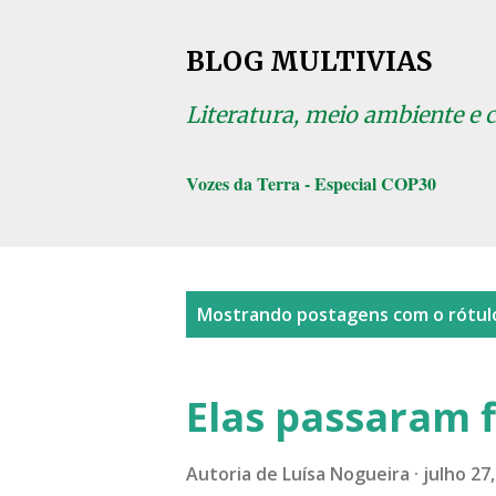
BLOG MULTIVIAS
Literatura, meio ambiente e 
Vozes da Terra - Especial COP30
P
Mostrando postagens com o rótu
o
s
Elas passaram 
t
a
Autoria de
Luísa Nogueira
julho 27