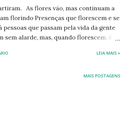
artiram. As flores vão, mas continuam a
am florindo Presenças que florescem e se
pessoas que passam pela vida da gente
 sem alarde, mas, quando florescem, é
r, têm canto, têm riso fácil. Fazem do
RIO
LEIA MAIS »
e histórias. Carregam a cultura de um
 nos saberes. E, sem pedir licença,
sse semente ao vento. São aquelas
MAIS POSTAGENS
 ao seu redor. Você sabe: onde elas
esceu. Mas o tempo, que a tudo leva,
 E quando elas partem, cedo ou tarde,
 vão por completo. Porque certas pessoas,
eixar um tapete Um tapete de
 meio da rua. ...