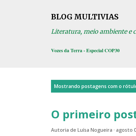
BLOG MULTIVIAS
Literatura, meio ambiente e 
Vozes da Terra - Especial COP30
P
Mostrando postagens com o rótu
o
s
O primeiro post
t
a
Autoria de
Luísa Nogueira
agosto 0