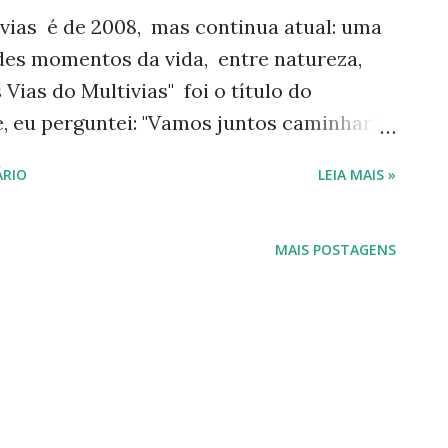
ivias é de 2008, mas continua atual: uma
es momentos da vida, entre natureza,
Vias do Multivias" foi o título do
e, eu perguntei: "Vamos juntos caminhar?"
foi, é e sempre será feito de palavras.
RIO
LEIA MAIS »
partilho... Um blog que nunca ficou vazio
, de histórias e de gratidão. Obrigada por
post do Multivias Olhando pra trás, vejo
MAIS POSTAGENS
as. Leitura e escrita me acompanham
em as acompanha? Ao meu redor: livros,
ejo também o momento em que as páginas
azer companhia, lado a lado com aquelas
pos, as comunidades... e, um dia, lá em